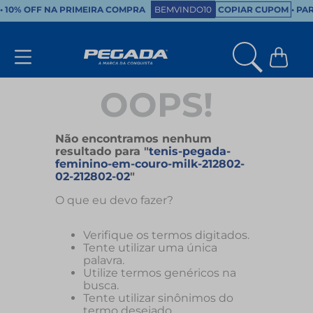
•
10% OFF NA PRIMEIRA COMPRA
BEMVINDO10
COPIAR CUPOM
• PA
OOPS!
Não encontramos nenhum
resultado para "
tenis-pegada-
feminino-em-couro-milk-212802-
02-212802-02
"
O que eu devo fazer?
Verifique os termos digitados.
Tente utilizar uma única
palavra.
Utilize termos genéricos na
busca.
Tente utilizar sinônimos do
termo desejado.