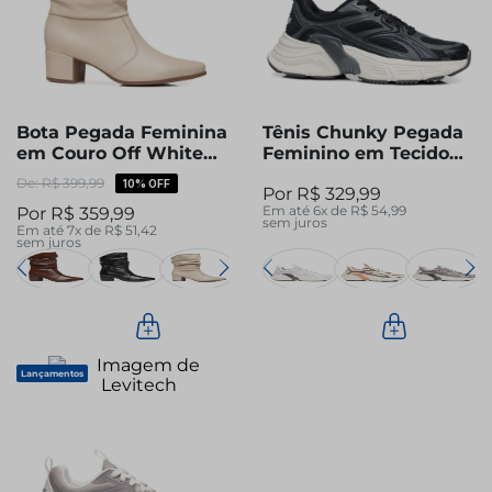
Bota Pegada Feminina
Tênis Chunky Pegada
em Couro Off White
Feminino em Tecido
Cano Médio Slouch
Preto 291601-04
R$
399
,
99
10%
OFF
R$
329
,
99
280901-08
Em até
6
x de
R$
54
,
99
R$
359
,
99
sem juros
Em até
7
x de
R$
51
,
42
sem juros
Lançamentos