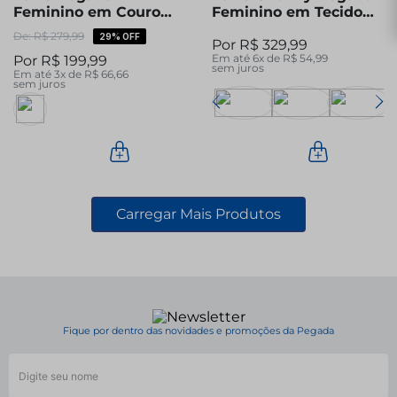
Feminino em Couro
Feminino em Tecido
Off White 210902-03
Bege 291601-02
R$
279
,
99
29%
OFF
R$
329
,
99
Em até
6
x de
R$
54
,
99
R$
199
,
99
sem juros
Em até
3
x de
R$
66
,
66
sem juros
Fique por dentro das novidades e promoções da Pegada