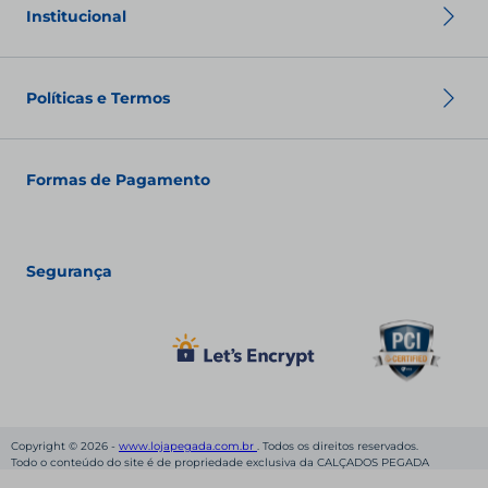
Política de privacidade
Institucional
Política de pagamento
Termos de Uso
Sobre nós
Nossas Lojas
Políticas e Termos
Fale conosco
Seja um franqueado
Fashion Club
Política de Envio
Política de Troca
Formas de Pagamento
Política de Privacidade
Política de pagamento
Termos de Uso
Segurança
Copyright © 2026 -
www.lojapegada.com.br
. Todos os direitos reservados.
Todo o conteúdo do site é de propriedade exclusiva da CALÇADOS PEGADA
NORDESTE LTDA. Está vetada qualquer reprodução, total ou parcial, sem