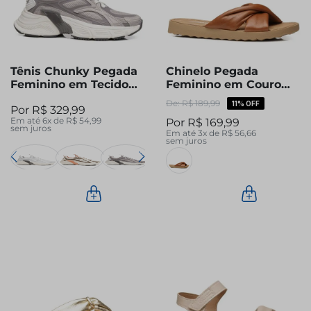
Tênis Chunky Pegada
Chinelo Pegada
Feminino em Tecido
Feminino em Couro
Grey 291601-03
Pinhão 231403-03
R$
189
,
99
11%
OFF
R$
329
,
99
Em até
6
x de
R$
54
,
99
R$
169
,
99
sem juros
Em até
3
x de
R$
56
,
66
sem juros