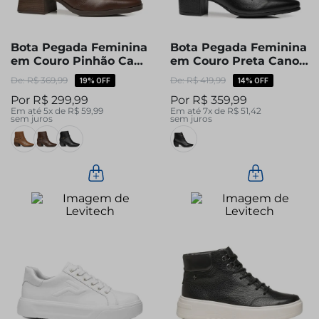
Bota Pegada Feminina
Bota Pegada Feminina
em Couro Pinhão Cano
em Couro Preta Cano
Curto 282355-02
Curto 280904-04
R$
369
,
99
R$
419
,
99
19%
OFF
14%
OFF
R$
299
,
99
R$
359
,
99
Em até
5
x de
R$
59
,
99
Em até
7
x de
R$
51
,
42
sem juros
sem juros