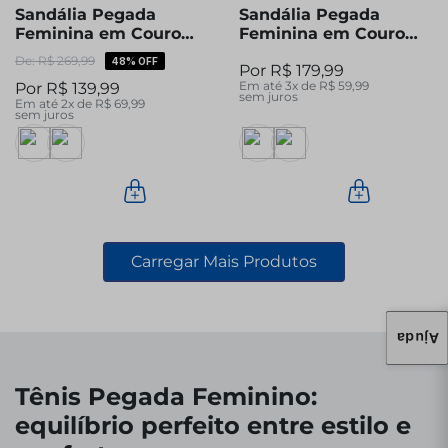
Sandália Pegada
Sandália Pegada
Feminina em Couro
Feminina em Couro
Preta 234306-03
Off White 232838-01
R$
269
,
99
48%
OFF
R$
179
,
99
Em até
3
x de
R$
59
,
99
R$
139
,
99
sem juros
Em até
2
x de
R$
69
,
99
sem juros
Ajuda
Tênis Pegada Feminino:
equilíbrio perfeito entre estilo e