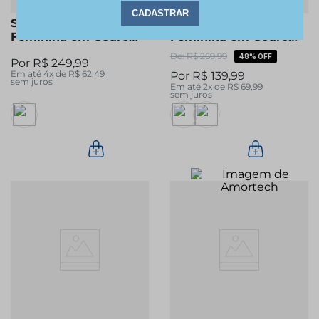
Sandália Pegada
Sandália Pegada
Feminina em Couro
Feminina em Couro
Off White 234208-02
Telha 234306-04
R$
269
,
99
48%
OFF
R$
249
,
99
Em até
4
x de
R$
62
,
49
R$
139
,
99
sem juros
Em até
2
x de
R$
69
,
99
sem juros