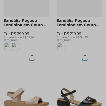
Sandália Pegada
Sandália Pegada
Feminina em Couro
Feminino em Couro
Preta 234311-03
Pinhão 232402-03
R$
299
,
99
R$
219
,
99
Em até
5
x de
R$
59
,
99
Em até
4
x de
R$
54
,
99
sem juros
sem juros