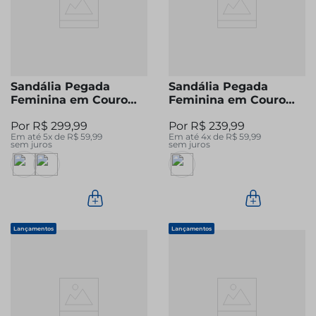
Sandália Pegada
Sandália Pegada
Feminina em Couro
Feminina em Couro
Caramelo 234307-02
Off White 233106-01
R$
299
,
99
R$
239
,
99
Em até
5
x de
R$
59
,
99
Em até
4
x de
R$
59
,
99
sem juros
sem juros
Lançamentos
Lançamentos