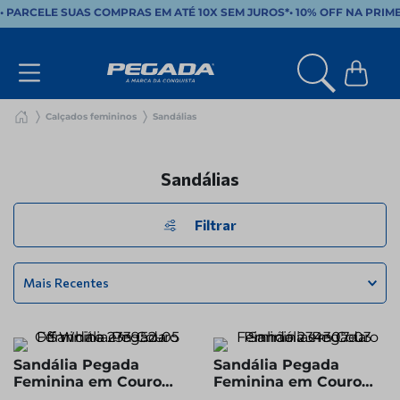
• PARCELE SUAS COMPRAS EM ATÉ 10X SEM JUROS*
•
10% OFF NA PRIM
Calçados femininos
Sandálias
Sandálias
Filtrar
Mais Recentes
Sandália Pegada
Sandália Pegada
Feminina em Couro
Feminina em Couro
Off White 233952-05
Pinhão 234307-03