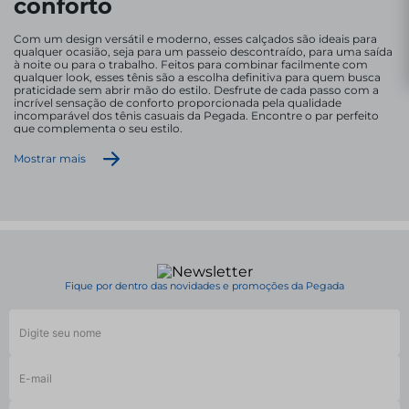
conforto
Com um design versátil e moderno, esses calçados são ideais para
qualquer ocasião, seja para um passeio descontraído, para uma saída
à noite ou para o trabalho. Feitos para combinar facilmente com
qualquer look, esses tênis são a escolha definitiva para quem busca
praticidade sem abrir mão do estilo. Desfrute de cada passo com a
incrível sensação de conforto proporcionada pela qualidade
incomparável dos tênis casuais da Pegada. Encontre o par perfeito
que complementa o seu estilo.
EM QUAIS OCASIÕES POSSO UTILIZAR O TÊNIS
Mostrar mais
CASUAL?
Os tênis casuais são peças-chave que se adaptam a
diversas situações, tanto em compromissos mais
formais, quanto informais, seja para um passeio
descontraído no parque, um encontro casual ou
mesmo para um dia agitado no trabalho. O tênis
casual Pegada proporciona conforto sem abrir mão
Fique por dentro das novidades e promoções da Pegada
do estilo. O design moderno e a variedade de cores
e texturas garantem que você esteja sempre bem
vestido, sem perder o toque descontraído que os
momentos casuais merecem.
QUAL A DIFERENÇA ENTRE TÊNIS CASUAL E O
CLÁSSICO SAPATÊNIS?