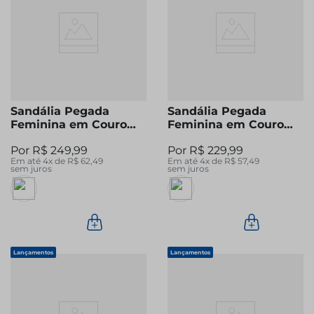
Sandália Pegada
Sandália Pegada
Feminina em Couro
Feminina em Couro
Caramelo 233101-02
Milk 233005-01
R$
249
,
99
R$
229
,
99
Em até
4
x de
R$
62
,
49
Em até
4
x de
R$
57
,
49
sem juros
sem juros
Lançamentos
Lançamentos