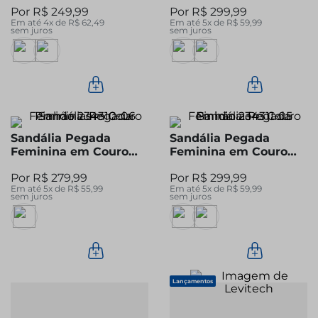
R$
249
,
99
R$
299
,
99
Em até
4
x de
R$
62
,
49
Em até
5
x de
R$
59
,
99
sem juros
sem juros
Sandália Pegada
Sandália Pegada
Feminina em Couro
Feminina em Couro
Pinhão 234310-06
Pinhão 234311-05
R$
279
,
99
R$
299
,
99
Em até
5
x de
R$
55
,
99
Em até
5
x de
R$
59
,
99
sem juros
sem juros
Lançamentos