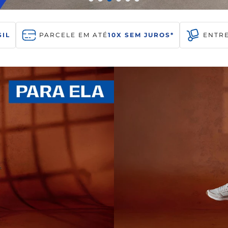
10
º
sandalia masculino
IL
PARCELE EM ATÉ
10X SEM JUROS*
ENTR