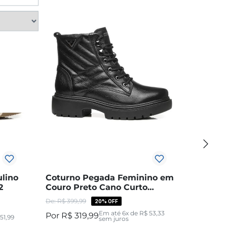
lino
Coturno Pegada Feminino em
2
Couro Preto Cano Curto
282411-03
R$
399
,
99
20%
OFF
Em até
6
x de
R$
53
,
33
R$
319
,
99
51
,
99
sem juros