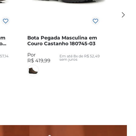
em
Bota Pegada Masculina em
o
Couro Castanho 180745-03
57
,
14
Em até
8
x de
R$
52
,
49
sem juros
R$
419
,
99