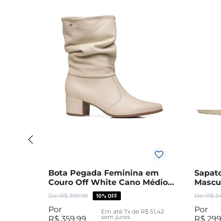
Bota Pegada Feminina em
Sapat
Couro Off White Cano Médio
Mascu
Slouch 280901-08
127601
R$
399
,
99
R$
3
10%
OFF
Em até
7
x de
R$
51
,
42
sem juros
R$
359
,
99
R$
29