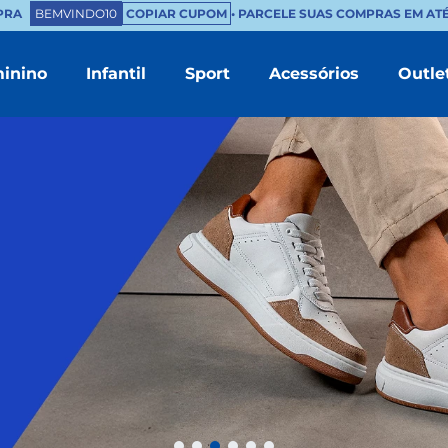
BEMVINDO10
COPIAR CUPOM
• PARCELE SUAS COMPRAS EM ATÉ 10X S
inino
Infantil
Sport
Acessórios
Outle
TERMOS MAIS BUSCADOS
1
º
masculino
2
º
branco
3
º
tenis feminino
4
º
sapatenis
5
º
bota
6
º
mocassim
7
º
sandalia
8
º
chinelo masculino
9
º
couro