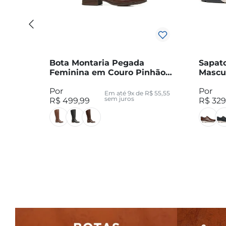
Bota Montaria Pegada
Sapat
Feminina em Couro Pinhão
Mascu
Cano Longo 282064-05
12730
Em até
9
x de
R$
55
,
55
sem juros
R$
499
,
99
R$
329