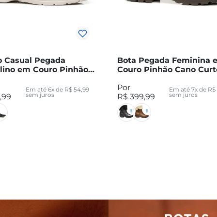
o Casual Pegada
Bota Pegada Feminina 
lino em Couro Pinhão
Couro Pinhão Cano Curt
4-03
281495-04
Em até
6
x de
R$
54
,
99
Em até
7
x de
R$
sem juros
sem juros
,
99
R$
399
,
99