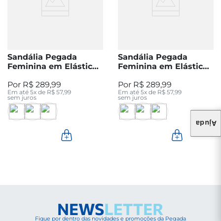
Sandália Pegada
Sandália Pegada
Feminina em Elástico
Feminina em Elástico
Preto 234301-04
Baunilha 234301-01
R$
289
,
99
R$
289
,
99
Em até
5
x de
R$
57
,
99
Em até
5
x de
R$
57
,
99
sem juros
sem juros
Ajuda
Fique por dentro das novidades e promoções da Pegada