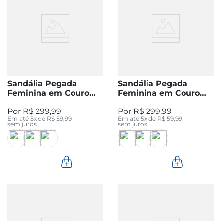
Sandália Pegada
Sandália Pegada
Feminina em Couro
Feminina em Couro
Ouro 234305-05
Preta 234305-03
R$
299
,
99
R$
299
,
99
Em até
5
x de
R$
59
,
99
Em até
5
x de
R$
59
,
99
sem juros
sem juros