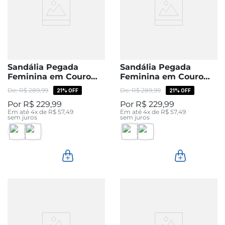
Sandália Pegada
Sandália Pegada
Feminina em Couro
Feminina em Couro
Off White 234302-06
Preto 234302-04
R$
289
,
99
R$
289
,
99
21%
OFF
21%
OFF
R$
229
,
99
R$
229
,
99
Em até
4
x de
R$
57
,
49
Em até
4
x de
R$
57
,
49
sem juros
sem juros