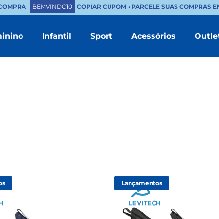
OMPRA
BEMVINDO10
COPIAR CUPOM
• PARCELE SUAS COMPRAS EM AT
inino
Infantil
Sport
Acessórios
Outle
TERMOS MAIS BUSCADOS
1
º
masculino
2
º
branco
3
º
tenis feminino
4
º
sapatenis
5
º
bota
6
º
chinelo masculino
7
º
mocassim
os
Lançamentos
8
º
couro
9
º
sandalia masculino