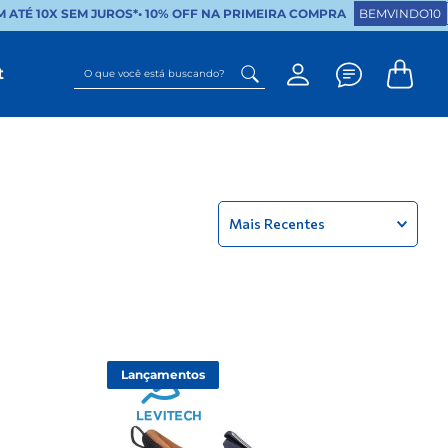
É 10X SEM JUROS*
•
10% OFF NA PRIMEIRA COMPRA
BEMVINDO10
CO
O que você está buscando?
t
Mais Recentes
Lançamentos