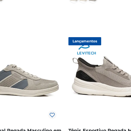
Lançamentos
ual Pegada Masculino em
Tênis Esportivo Pegada 