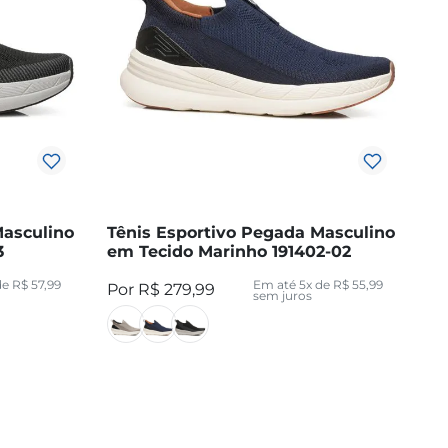
Masculino
Tênis Esportivo Pegada Masculino
3
em Tecido Marinho 191402-02
de
R$
57
,
99
Em até
5
x de
R$
55
,
99
R$
279
,
99
sem juros