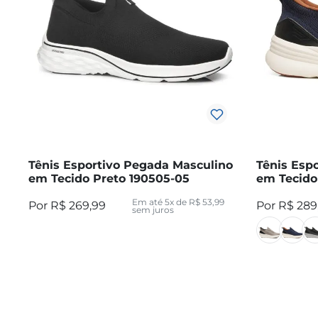
Tênis Esportivo Pegada Masculino
Tênis Esp
em Tecido Preto 190505-05
em Tecido
Em até
5
x de
R$
53
,
99
R$
269
,
99
R$
289
sem juros