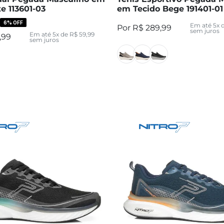
e 113601-03
em Tecido Bege 191401-01
6%
OFF
Em até
5
x 
R$
289
,
99
sem juros
Em até
5
x de
R$
59
,
99
,
99
sem juros