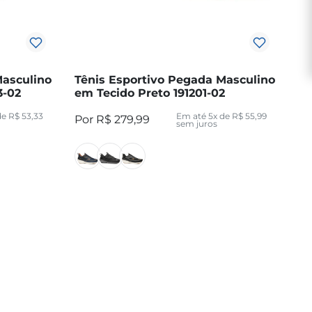
Masculino
Tênis Esportivo Pegada Masculino
3-02
em Tecido Preto 191201-02
de
R$
53
,
33
Em até
5
x de
R$
55
,
99
R$
279
,
99
sem juros