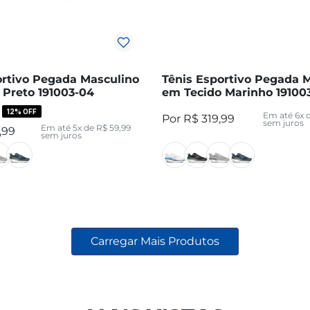
ortivo Pegada Masculino
Tênis Esportivo Pegada 
 Preto 191003-04
em Tecido Marinho 19100
12%
OFF
Em até
6
x 
R$
319
,
99
sem juros
Em até
5
x de
R$
59
,
99
,
99
sem juros