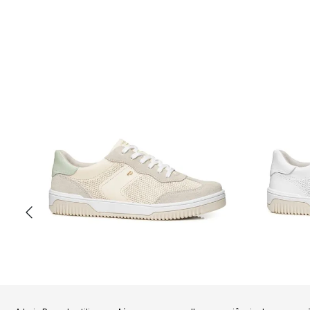
Tênis Pegada Feminino em
Tênis P