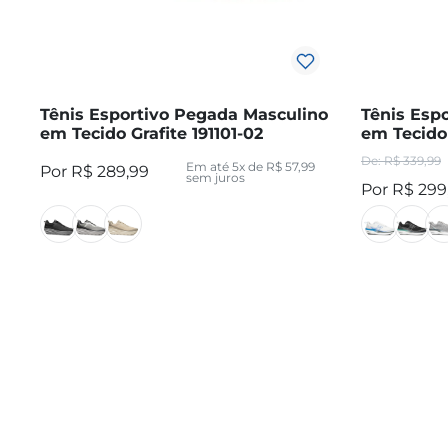
Tênis Esportivo Pegada Masculino
Tênis Esp
em Tecido Grafite 191101-02
em Tecido
R$
339
,
99
Em até
5
x de
R$
57
,
99
R$
289
,
99
sem juros
R$
299