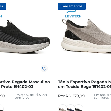
os
Lançamentos
ortivo Pegada Masculino
Tênis Esportivo Pegada 
 Preto 191402-03
em Tecido Bege 191402-0
Em até
5
x de
R$
55
,
99
Em até
5
x 
,
99
R$
279
,
99
sem juros
sem juros