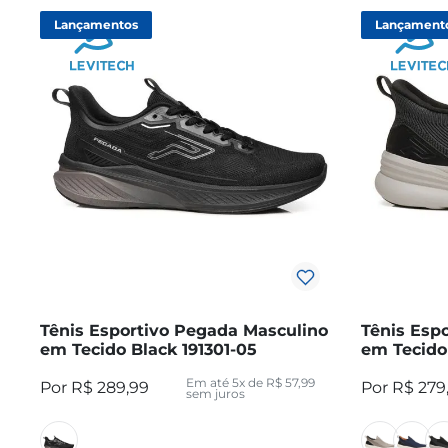
Lançamentos
Lançament
Tênis Esportivo Pegada Masculino
Tênis Esp
em Tecido Black 191301-05
em Tecido
Em até
5
x de
R$
57
,
99
R$
289
,
99
R$
279
sem juros