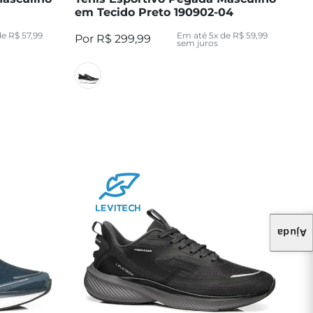
em Tecido Preto 190902-04
de
R$
57
,
99
Em até
5
x de
R$
59
,
99
R$
299
,
99
sem juros
Ajuda