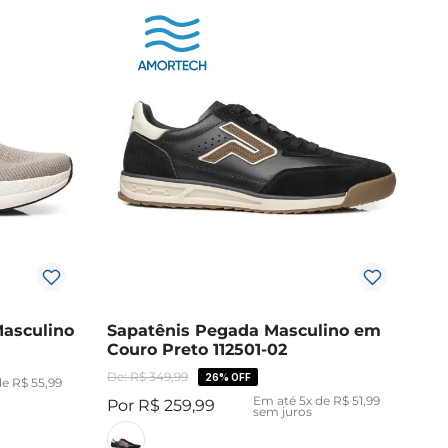
Masculino
Sapatênis Pegada Masculino em
1
Couro Preto 112501-02
R$
349
,
99
26%
OFF
de
R$
55
,
99
Em até
5
x de
R$
51
,
99
R$
259
,
99
sem juros