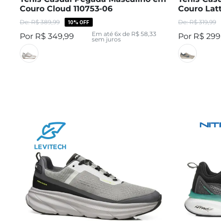
Couro Cloud 110753-06
Couro Latt
R$
389
,
99
R$
319
,
99
10%
OFF
Em até
6
x de
R$
58
,
33
R$
349
,
99
R$
299
sem juros