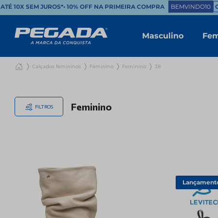
É 10X SEM JUROS*
•
10% OFF NA PRIMEIRA COMPRA
BEMVINDO10
CO
Masculino
Fem
Calçados femininos
Feminino
Feminino
38
Feminino
FILTROS
Lançament