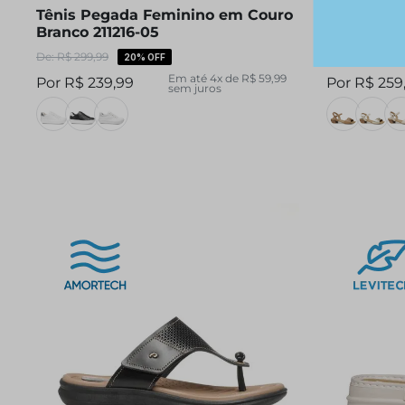
Tênis Pegada Feminino em Couro
Sandália 
Branco 211216-05
Couro Pre
R$
299
,
99
R$
279
,
99
20%
OFF
Em até
4
x de
R$
59
,
99
R$
239
,
99
R$
259
sem juros