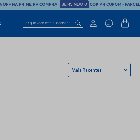
OFF NA PRIMEIRA COMPRA
BEMVINDO10
COPIAR CUPOM
• PARCELE 
O que você está buscando?
t
Mais Recentes