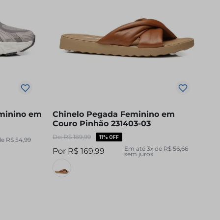
minino em
Chinelo Pegada Feminino em
Couro Pinhão 231403-03
R$
189
,
99
11%
OFF
de
R$
54
,
99
Em até
3
x de
R$
56
,
66
R$
169
,
99
sem juros