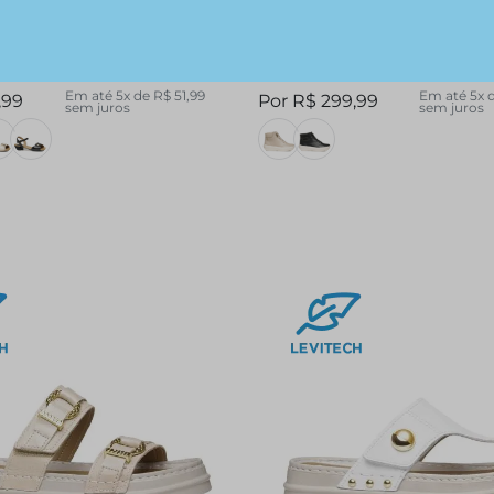
Pegada Feminina em
Tênis Pegada Feminino 
ta 234607-03
Preto 213113-02
R$
319
,
99
7%
OFF
6%
OFF
Em até
5
x de
R$
51
,
99
Em até
5
x 
,
99
R$
299
,
99
sem juros
sem juros