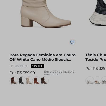
Bota Pegada Feminina em Couro
Tênis Chu
Off White Cano Médio Slouch
Tecido Pre
280901-08
R$
399
,
99
10%
OFF
R$
329
Em até
7
x de
R$
51
,
42
R$
359
,
99
sem juros