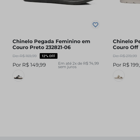
Chinelo Pegada Feminino em
Chinelo P
Couro Preto 232821-06
Couro Off
R$
169
,
99
R$
219
,
99
12%
OFF
Em até
2
x de
R$
74
,
99
R$
149
,
99
R$
199
,
sem juros