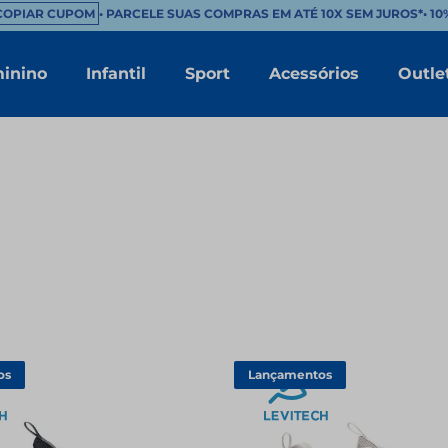
PIAR CUPOM
• PARCELE SUAS COMPRAS EM ATÉ 10X SEM JUROS*
•
10% 
inino
Infantil
Sport
Acessórios
Outle
TERMOS MAIS BUSCADOS
1
º
masculino
2
º
branco
3
º
tenis feminino
4
º
sapatenis
5
º
bota
6
º
chinelo masculino
7
º
sandalia masculino
os
Lançamentos
8
º
mocassim
9
º
couro