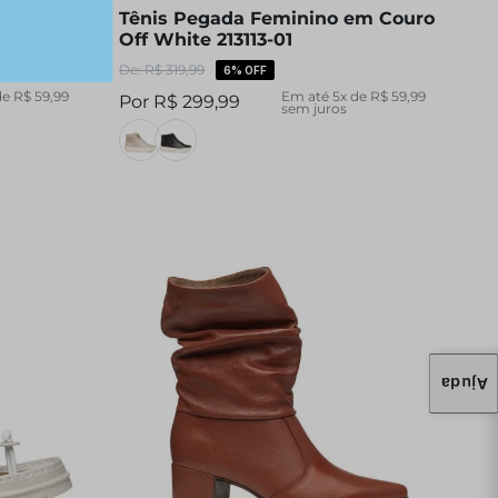
em Couro
Tênis Pegada Feminino em Couro
Off White 213113-01
R$
319
,
99
6%
OFF
de
R$
59
,
99
Em até
5
x de
R$
59
,
99
R$
299
,
99
sem juros
Ajuda