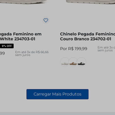
egada Feminino em
Chinelo Pegada Feminin
 White 234703-01
Couro Branco 234702-01
9%
OFF
Em até
3
x 
R$
199
,
99
sem juros
Em até
3
x de
R$
66
,
66
99
sem juros