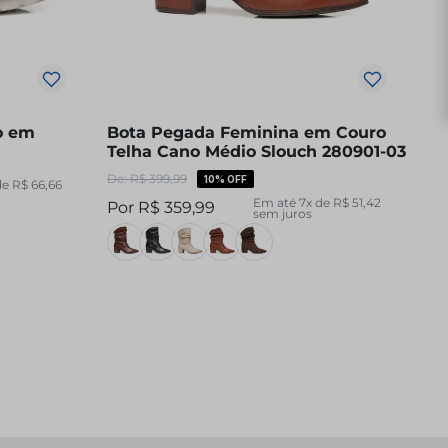
o em
Bota Pegada Feminina em Couro
Telha Cano Médio Slouch 280901-03
R$
399
,
99
10%
OFF
de
R$
66
,
66
Em até
7
x de
R$
51
,
42
R$
359
,
99
sem juros