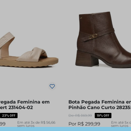
Pegada Feminina em
Bota Pegada Feminina e
ert 231404-02
Pinhão Cano Curto 28235
R$
369
,
99
23%
OFF
19%
OFF
Em até
3
x de
R$
56
,
66
Em até
5
x 
99
R$
299
,
99
sem juros
sem juros