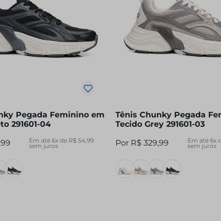
10
º
sandalia
nky Pegada Feminino em
Tênis Chunky Pegada Fe
to 291601-04
Tecido Grey 291601-03
Em até
6
x de
R$
54
,
99
Em até
6
x 
,
99
R$
329
,
99
sem juros
sem juros