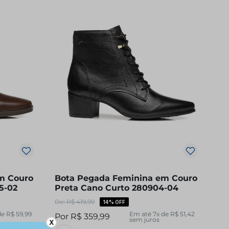
m Couro
Bota Pegada Feminina em Couro
5-02
Preta Cano Curto 280904-04
R$
419
,
99
14%
OFF
de
R$
59
,
99
Em até
7
x de
R$
51
,
42
R$
359
,
99
sem juros
X