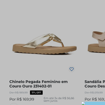
Chinelo Pegada Feminino em
Sandália 
Couro Ouro 231402-01
Couro Des
R$
189
,
99
R$
219
,
99
11%
OFF
Em até
3
x de
R$
56
,
66
R$
169
,
99
R$
169
,
sem juros