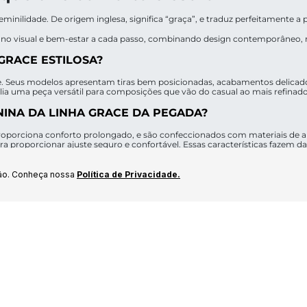
minilidade. De origem inglesa, significa “graça”, e traduz perfeitamente a p
o no visual e bem-estar a cada passo, combinando design contemporâneo, ma
GRACE ESTILOSA?
dade. Seus modelos apresentam tiras bem posicionadas, acabamentos delicad
ia uma peça versátil para composições que vão do casual ao mais refinado
NINA DA LINHA GRACE DA PEGADA?
porciona conforto prolongado, e são confeccionados com materiais de alta
 proporcionar ajuste seguro e confortável. Essas características fazem d
IA FEMININA DA LINHA GRACE?
ão. Conheça nossa
Política de Privacidade.
 são ideais para uso no dia a dia, combinando perfeitamente com produções
ados, como almoços, jantares ou celebrações ao ar livre, mantendo sempr
E COM QUAIS ROUPAS?
tidos leves, saias midi, calças de alfaiataria e até com peças mais despoja
ue completa a produção de forma harmoniosa.
 e promoções da Pegada
NA COLEÇÃO VERÃO 26?
linhas que oferecem diferentes estilos e propostas. A
Fiorella
traz um toqu