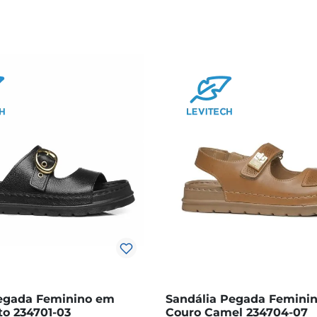
egada Feminino em
Sandália Pegada Femini
to 234701-03
Couro Camel 234704-07