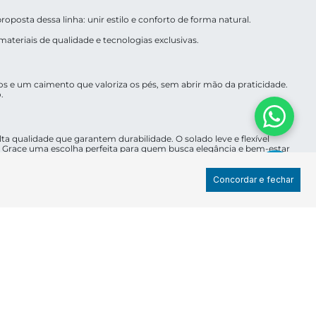
roposta dessa linha: unir estilo e conforto de forma natural.
teriais de qualidade e tecnologias exclusivas.
os e um caimento que valoriza os pés, sem abrir mão da praticidade.
.
 qualidade que garantem durabilidade. O solado leve e flexível
a Grace uma escolha perfeita para quem busca elegância e bem-estar
Concordar e fechar
 de trabalho, passeios ou encontros informais. Ao mesmo tempo, seu
e um toque de elegância.
das, como shorts e jeans. Essa adaptabilidade permite que você crie
e delicado e feminino, a
Veneza
aposta em design contemporâneo, a