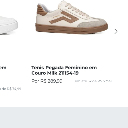
 em
Tênis Pegada Feminino em
Bo
Couro Milk 211154-19
Pi
R$
289
,
99
em até
5
x de
R$
57
,
99
x de
R$
74
,
99