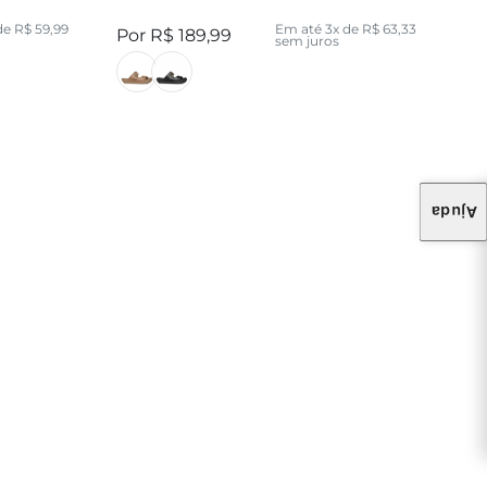
de
R$
59
,
99
Em até
3
x de
R$
63
,
33
R$
189
,
99
sem juros
Ajuda