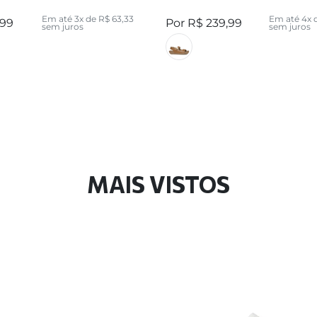
Em até
3
x de
R$
63
,
33
Em até
4
x 
99
R$
239
,
99
sem juros
sem juros
MAIS VISTOS