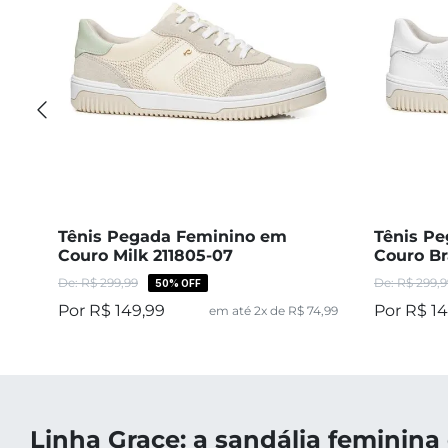
Tênis Pegada Feminino em
Tênis P
Couro Milk 211805-07
Couro Br
R$
299
,
99
R$
299
,
9
50%
OFF
R$
149
,
99
R$
1
7
,
49
em até
2
x de
R$
74
,
99
Linha Grace: a sandália feminina 