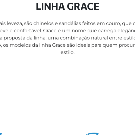
10
º
sandalia
LINHA GRACE
ais leveza, são chinelos e sandálias feitos em couro,
eve e confortável. Grace é um nome que carrega elegânci
a proposta da linha: uma combinação natural entre estilo 
 os modelos da linha Grace são ideais para quem procu
estilo.