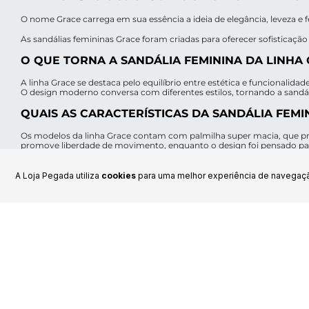
O nome Grace carrega em sua essência a ideia de elegância, leveza e fe
As sandálias femininas Grace foram criadas para oferecer sofisticaçã
O QUE TORNA A SANDÁLIA FEMININA DA LINHA 
A linha Grace se destaca pelo equilíbrio entre estética e funcionali
O design moderno conversa com diferentes estilos, tornando a sandál
QUAIS AS CARACTERÍSTICAS DA SANDÁLIA FEMI
Os modelos da linha Grace contam com palmilha super macia, que pro
promove liberdade de movimento, enquanto o design foi pensado para
no mesmo calçado.
EM QUAIS OCASIÕES POSSO UTILIZAR A SANDÁL
A Loja Pegada utiliza
cookies
para uma melhor experiência de navegaç
A versatilidade é um dos pontos fortes da linha Grace. As sandálias
Mostrar mais
design sofisticado permite que sejam usadas em eventos mais arrum
POSSO COMBINAR A SANDÁLIA FEMININA GRAC
A sandália Grace é extremamente fácil de combinar. Fica linda com ves
looks que vão do romântico ao moderno, sempre com um calçado q
Fique por dentro das novidades
TEM MAIS OPÇÕES DE SANDÁLIAS E CHINELOS 
Sim. Além da Grace, a
coleção Verão 26 da Pegada
conta com outras 