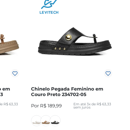
o em
Chinelo Pegada Feminino em
03
Couro Preto 234702-05
de
R$
63
,
33
Em até
3
x de
R$
63
,
33
R$
189
,
99
sem juros