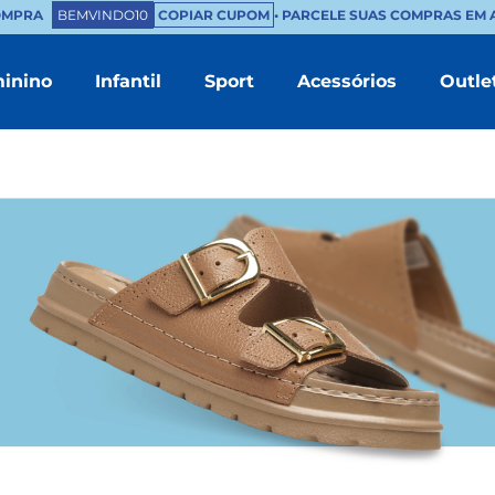
PRA
BEMVINDO10
COPIAR CUPOM
• PARCELE SUAS COMPRAS EM ATÉ
inino
Infantil
Sport
Acessórios
Outle
TERMOS MAIS BUSCADOS
1
º
masculino
2
º
branco
3
º
tenis feminino
4
º
sapatenis
5
º
bota
6
º
chinelo masculino
7
º
mocassim
8
º
couro
9
º
sandalia masculino