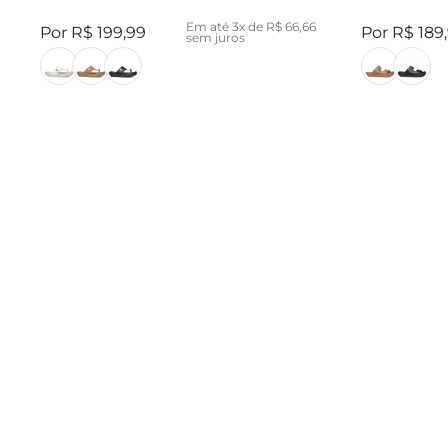
Em até
3
x de
R$
66
,
66
R$
199
,
99
R$
189
,
sem juros