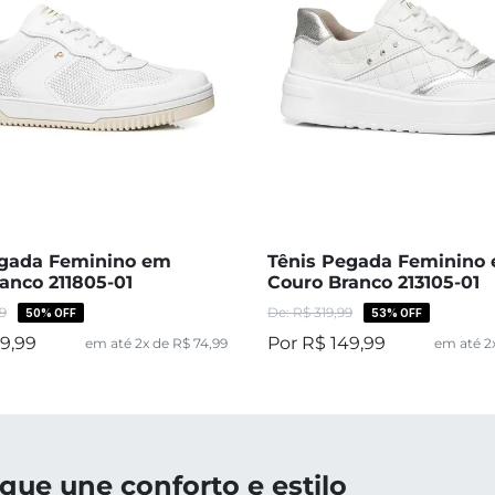
egada Feminino em
Tênis Pegada Feminino
anco 211805-01
Couro Branco 213105-01
9
R$
319
,
99
50%
OFF
53%
OFF
49
,
99
R$
149
,
99
em até
2
x de
R$
74
,
99
em até
2
que une conforto e estilo