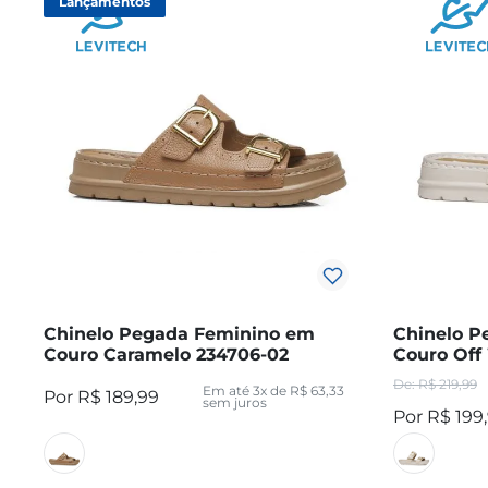
Lançamentos
Chinelo Pegada Feminino em
Chinelo P
Couro Caramelo 234706-02
Couro Off
R$
219
,
99
Em até
3
x de
R$
63
,
33
R$
189
,
99
sem juros
R$
199
,