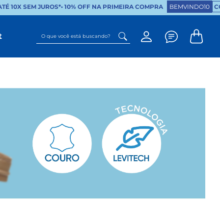
 10X SEM JUROS*
•
10% OFF NA PRIMEIRA COMPRA
BEMVINDO10
COP
O que você está buscando?
t