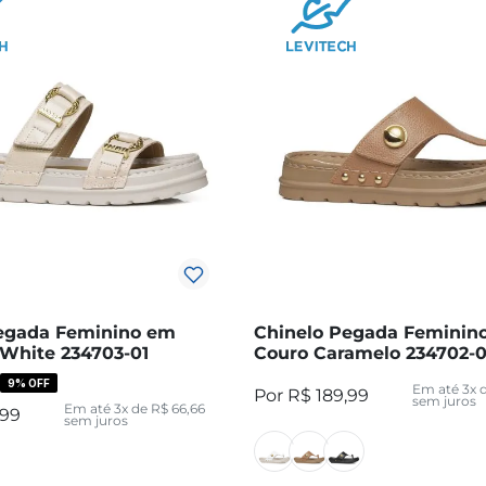
egada Feminino em
Chinelo Pegada Feminin
 White 234703-01
Couro Caramelo 234702-
9%
OFF
Em até
3
x 
R$
189
,
99
sem juros
Em até
3
x de
R$
66
,
66
99
sem juros