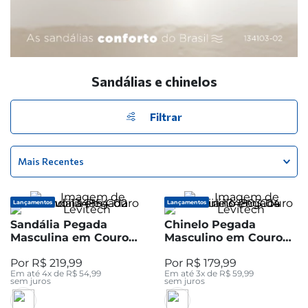
Sandálias e chinelos
Filtrar
Mais Recentes
Lançamentos
Lançamentos
Sandália Pegada
Chinelo Pegada
Masculina em Couro
Masculino em Couro
Cravo 134854-02
Areia 134803-04
R$
219
,
99
R$
179
,
99
Em até
4
x de
R$
54
,
99
Em até
3
x de
R$
59
,
99
sem juros
sem juros