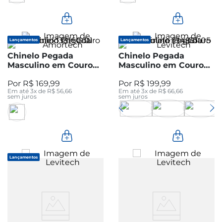
Lançamentos
Lançamentos
Chinelo Pegada
Chinelo Pegada
Masculino em Couro
Masculino em Couro
Pinhão 133160-01
Chocolate 134851-05
R$
169
,
99
R$
199
,
99
Em até
3
x de
R$
56
,
66
Em até
3
x de
R$
66
,
66
sem juros
sem juros
Lançamentos