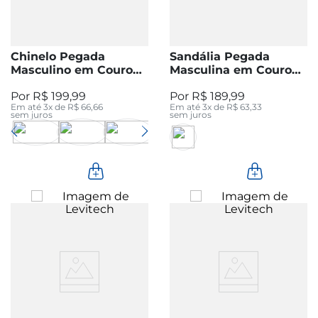
Chinelo Pegada
Sandália Pegada
Masculino em Couro
Masculina em Couro
Preto 134851-03
Cravo 134107-02
R$
199
,
99
R$
189
,
99
Em até
3
x de
R$
66
,
66
Em até
3
x de
R$
63
,
33
sem juros
sem juros