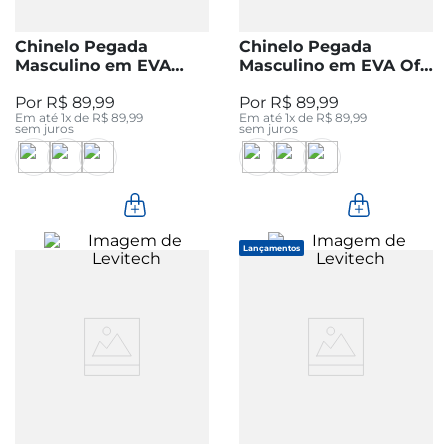
Chinelo Pegada
Chinelo Pegada
Masculino em EVA
Masculino em EVA Off
Marinho 161201-02
White 161201-01
R$
89
,
99
R$
89
,
99
Em até
1
x de
R$
89
,
99
Em até
1
x de
R$
89
,
99
sem juros
sem juros
Lançamentos