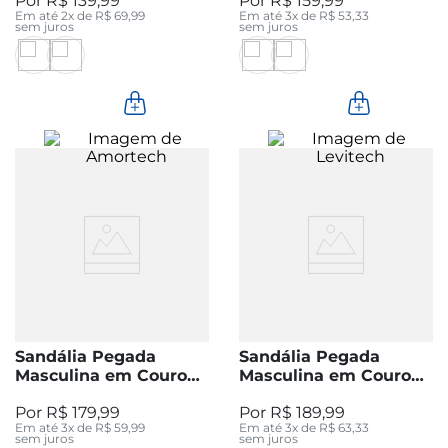
R$
139
,
99
R$
159
,
99
Em até
2
x de
R$
69
,
99
Em até
3
x de
R$
53
,
33
sem juros
sem juros
Sandália Pegada
Sandália Pegada
Masculina em Couro
Masculina em Couro
Preta 131288-03
Preta 134104-05
R$
179
,
99
R$
189
,
99
Em até
3
x de
R$
59
,
99
Em até
3
x de
R$
63
,
33
sem juros
sem juros