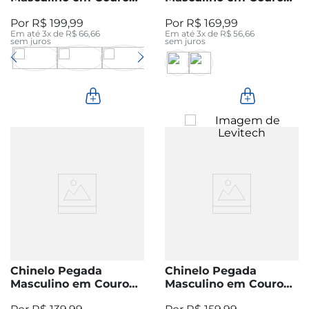
Areia 134851-04
Brown 134106-04
R$
199
,
99
R$
169
,
99
Em até
3
x de
R$
66
,
66
Em até
3
x de
R$
56
,
66
sem juros
sem juros
Chinelo Pegada
Chinelo Pegada
Masculino em Couro
Masculino em Couro
Preto 134201-03
Cravo 134102-03