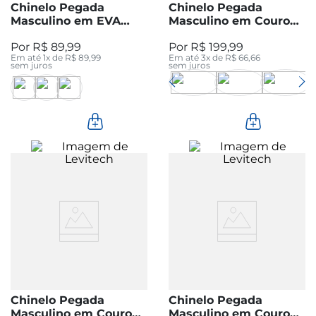
Chinelo Pegada
Chinelo Pegada
Masculino em EVA
Masculino em Couro
Preto 161201-03
Pinhão 134851-01
R$
89
,
99
R$
199
,
99
Em até
1
x de
R$
89
,
99
Em até
3
x de
R$
66
,
66
sem juros
sem juros
Chinelo Pegada
Chinelo Pegada
Masculino em Couro
Masculino em Couro