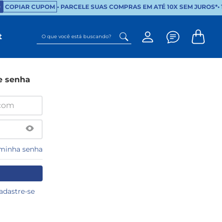
COPIAR CUPOM
• PARCELE SUAS COMPRAS EM ATÉ 10X SEM JUROS*
•
O que você está buscando?
t
e senha
minha senha
dastre-se