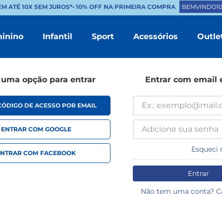
M ATÉ 10X SEM JUROS*
•
10% OFF NA PRIMEIRA COMPRA
BEMVINDO10
inino
Infantil
Sport
Acessórios
Outle
TERMOS MAIS BUSCADOS
1
º
masculino
 uma opção para entrar
Entrar com email 
2
º
branco
3
º
tenis feminino
CÓDIGO DE ACESSO POR EMAIL
4
º
sapatenis
ENTRAR COM
GOOGLE
5
º
bota
Esqueci 
ENTRAR COM
FACEBOOK
6
º
chinelo masculino
Entrar
7
º
sandalia masculino
8
º
mocassim
Não tem uma conta? Ca
9
º
couro