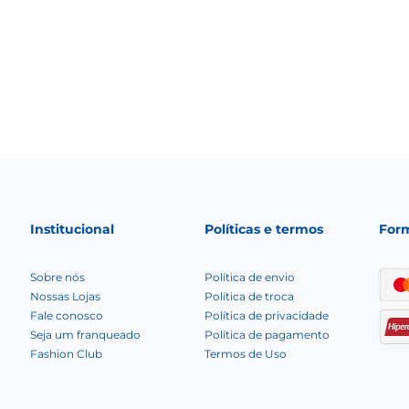
10
º
sandalia
Institucional
Políticas e termos
For
Sobre nós
Política de envio
Nossas Lojas
Política de troca
Fale conosco
Política de privacidade
Seja um franqueado
Política de pagamento
Fashion Club
Termos de Uso