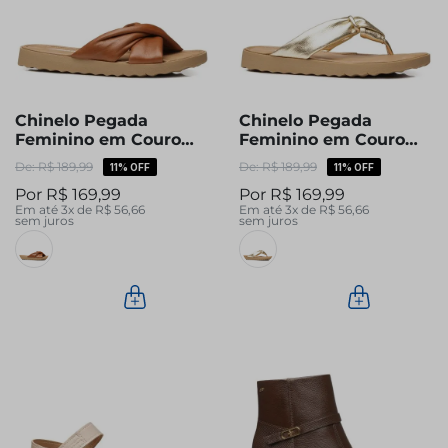
Chinelo Pegada
Chinelo Pegada
Feminino em Couro
Feminino em Couro
Pinhão 231403-03
Ouro 231402-01
R$
189
,
99
R$
189
,
99
11%
OFF
11%
OFF
R$
169
,
99
R$
169
,
99
Em até
3
x de
R$
56
,
66
Em até
3
x de
R$
56
,
66
sem juros
sem juros