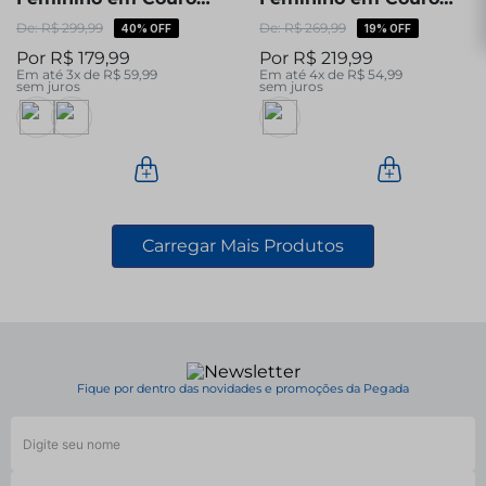
Milk 213001-02
Branco 211218-01
R$
299
,
99
R$
269
,
99
40%
OFF
19%
OFF
R$
179
,
99
R$
219
,
99
Em até
3
x de
R$
59
,
99
Em até
4
x de
R$
54
,
99
sem juros
sem juros
Fique por dentro das novidades e promoções da Pegada