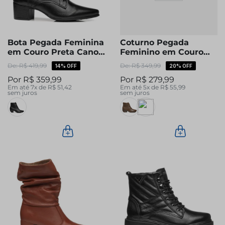
Bota Pegada Feminina
Coturno Pegada
em Couro Preta Cano
Feminino em Couro
Curto 280904-04
Preto Cano Curto
R$
419
,
99
R$
349
,
99
14%
OFF
20%
OFF
281422-02
R$
359
,
99
R$
279
,
99
Em até
7
x de
R$
51
,
42
Em até
5
x de
R$
55
,
99
sem juros
sem juros