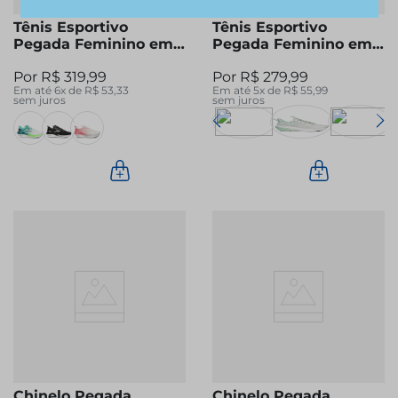
Tênis Esportivo
Tênis Esportivo
Pegada Feminino em
Pegada Feminino em
Tecido Rosa 290804-
Tecido Off White
R$
319
,
99
R$
279
,
99
05
291301-03
Em até
6
x de
R$
53
,
33
Em até
5
x de
R$
55
,
99
sem juros
sem juros
Chinelo Pegada
Chinelo Pegada