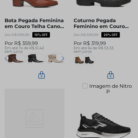
Bota Pegada Feminina
Coturno Pegada
em Couro Telha Cano
Feminino em Couro
Médio Slouch 280901-
Preto Cano Curto
R$
399
,
99
R$
399
,
99
10%
OFF
20%
OFF
03
282411-03
R$
359
,
99
R$
319
,
99
Em até
7
x de
R$
51
,
42
Em até
6
x de
R$
53
,
33
sem juros
sem juros