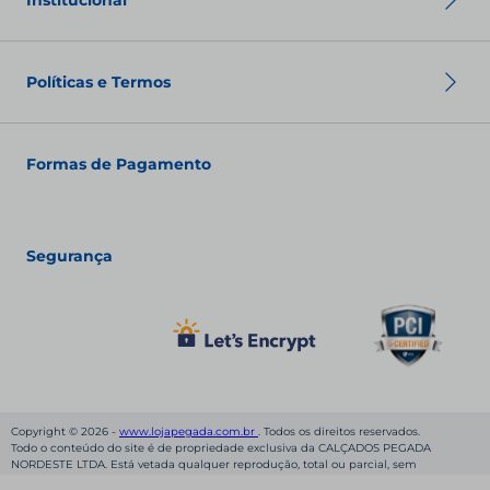
Institucional
Política de pagamento
Termos de Uso
Sobre nós
Nossas Lojas
Políticas e Termos
Fale conosco
Seja um franqueado
Fashion Club
Política de Envio
Política de Troca
Formas de Pagamento
Política de Privacidade
Política de pagamento
Termos de Uso
Segurança
Copyright © 2026 -
www.lojapegada.com.br
. Todos os direitos reservados.
Todo o conteúdo do site é de propriedade exclusiva da CALÇADOS PEGADA
NORDESTE LTDA. Está vetada qualquer reprodução, total ou parcial, sem
autorização, conforme nossa Política de Privacidade. Preços e condições de