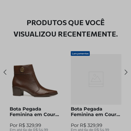
PRODUTOS QUE VOCÊ
VISUALIZOU RECENTEMENTE.
Lançamentos
Bota Pegada
Bota Pegada
Feminina em Couro
Feminina em Couro
Pinhão Cano Curto
Preto Cano Curto
R$
329
,
99
R$
329
,
99
280512-04
280512-05
Em até
6
x de
R$
54
,
99
Em até
6
x de
R$
54
,
99