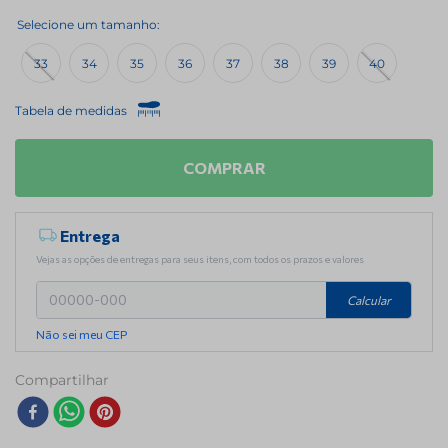
33
34
35
36
37
38
39
40
Tabela de medidas
COMPRAR
Entrega
Vejas as opções de entregas para seus itens, com todos os prazos e valores
Calcular
Não sei meu CEP
Compartilhar