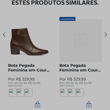
ESTES PRODUTOS SIMILARES.
Lançamentos
Bota Pegada
Bota Pegada
Feminina em Couro
Feminina em Couro
Pinhão Cano Curto
Preto Cano Curto
R$
329
,
99
R$
329
,
99
280512-04
280512-05
Em até
6
x de
R$
54
,
99
Em até
6
x de
R$
54
,
99
sem juros
sem juros