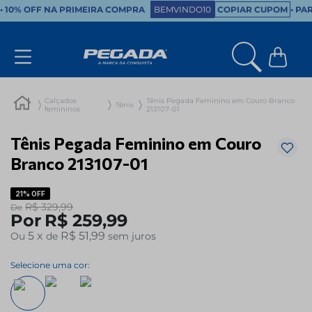
•
10% OFF NA PRIMEIRA COMPRA
BEMVINDO10
COPIAR CUPOM
• PA
Calçados
Tênis Pegada Feminino em Couro Branco
Tênis
femininos
213107-01
Tênis Pegada Feminino em Couro
Branco 213107-01
21%
OFF
R$
329
,
99
De
Por
R$
259
,
99
5
x
R$ 51,99
Ou
de
sem juros
Selecione uma cor: