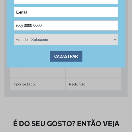
Material
Couro
Cor / Tonalidade
Branco
Acabamento
Napa
Fechamento
Com Cadarço
Tecnologia
Tipo de Bico
Redondo
É DO SEU GOSTO? ENTÃO VEJA