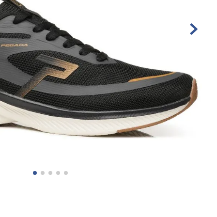
10
º
sandalia