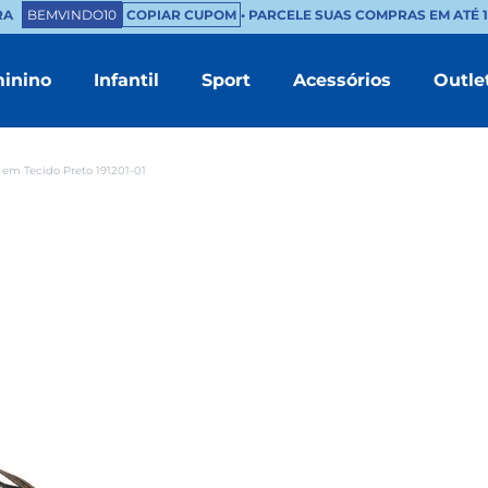
A
BEMVINDO10
COPIAR CUPOM
• PARCELE SUAS COMPRAS EM ATÉ 10
inino
Infantil
Sport
Acessórios
Outle
TERMOS MAIS BUSCADOS
1
º
masculino
 em Tecido Preto 191201-01
2
º
branco
3
º
tenis feminino
4
º
sapatenis
5
º
bota
6
º
chinelo masculino
7
º
mocassim
8
º
couro
9
º
sandalia masculino