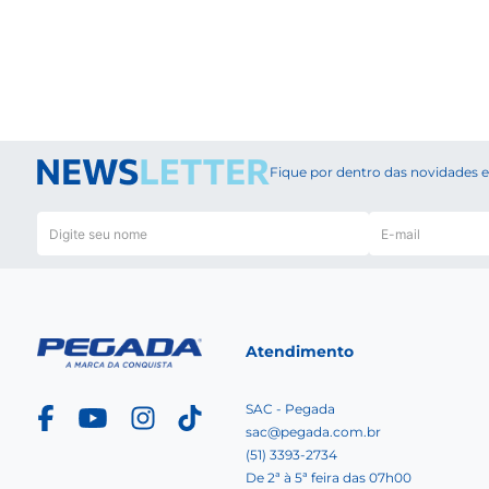
Fique por dentro das novidades
Atendimento
SAC - Pegada
sac@pegada.com.br
(51) 3393-2734
De 2ª à 5ª feira das 07h00