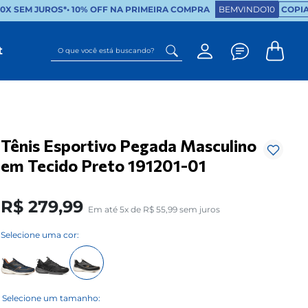
X SEM JUROS*
•
10% OFF NA PRIMEIRA COMPRA
BEMVINDO10
COPIA
O que você está buscando?
t
Tênis Esportivo Pegada Masculino
em Tecido Preto 191201-01
R$
279
,
99
Em até
5
x de
R$
55
,
99
sem juros
Selecione uma cor: