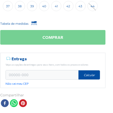
37
38
39
40
41
42
43
44
Tabela de medidas
COMPRAR
Entrega
Vejas as opções de entregas para seus itens, com todos os prazos e valores
Calcular
Não sei meu CEP
Compartilhar