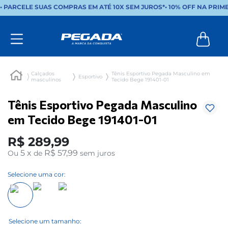
• PARCELE SUAS COMPRAS EM ATÉ 10X SEM JUROS*
•
10% OFF NA PRIM
Calçados
Tênis Esportivo Pegada Masculino em
Esportivo
masculinos
Tecido Bege 191401-01
Tênis Esportivo Pegada Masculino
em Tecido Bege 191401-01
R$
289
,
99
5
x
R$ 57,99
Ou
de
sem juros
Selecione uma cor: