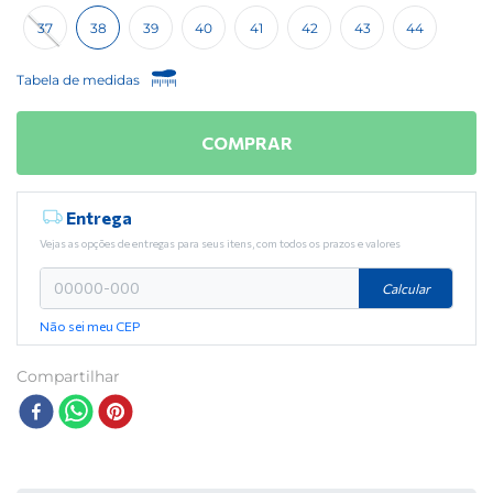
37
38
39
40
41
42
43
44
Tabela de medidas
COMPRAR
Entrega
Vejas as opções de entregas para seus itens, com todos os prazos e valores
Calcular
Não sei meu CEP
Compartilhar