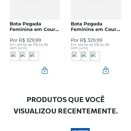
Bota Pegada
Bota Pegada
Feminina em Couro
Feminina em Couro
Pinhão Cano Curto
Preto Cano Curto
R$
329
,
99
R$
329
,
99
280512-04
280512-05
Em até
6
x de
R$
54
,
99
Em até
6
x de
R$
54
,
99
sem juros
sem juros
PRODUTOS QUE VOCÊ
VISUALIZOU RECENTEMENTE.
Lançamentos