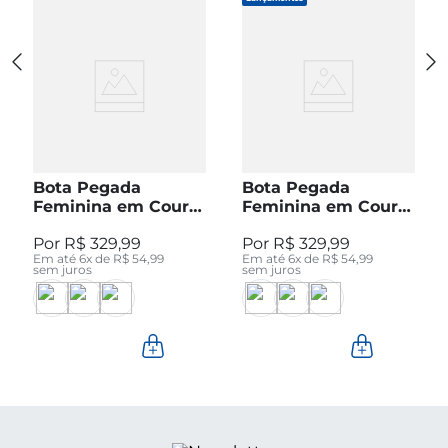
Bota Pegada
Bota Pegada
Feminina em Couro
Feminina em Couro
Pinhão Cano Curto
Preto Cano Curto
R$
329
,
99
R$
329
,
99
280512-04
280512-05
Em até
6
x de
R$
54
,
99
Em até
6
x de
R$
54
,
99
sem juros
sem juros