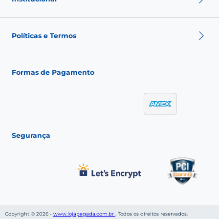
Política de pagamento
Termos de Uso
Sobre nós
Nossas Lojas
Políticas e Termos
Fale conosco
Seja um franqueado
Fashion Club
Política de Envio
Política de Troca
Formas de Pagamento
Política de Privacidade
Política de pagamento
Termos de Uso
Segurança
Copyright © 2026 -
www.lojapegada.com.br
. Todos os direitos reservados.