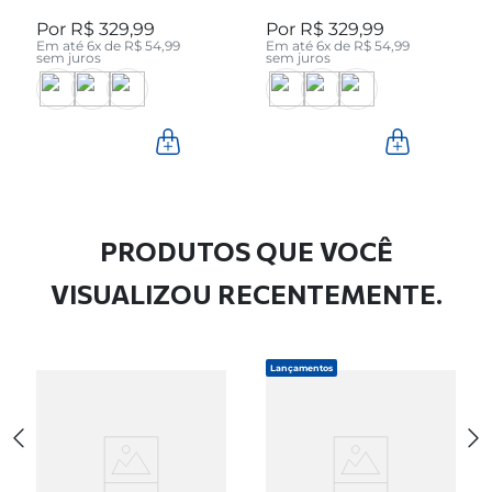
Pinhão Cano Curto
Preto Cano Curto
R$
329
,
99
R$
329
,
99
280512-04
280512-05
Em até
6
x de
R$
54
,
99
Em até
6
x de
R$
54
,
99
sem juros
sem juros
PRODUTOS QUE VOCÊ
VISUALIZOU RECENTEMENTE.
Lançamentos