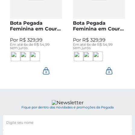
Bota Pegada
Bota Pegada
Feminina em Couro
Feminina em Couro
Pinhão Cano Curto
Preto Cano Curto
R$
329
,
99
R$
329
,
99
280512-04
280512-05
Em até
6
x de
R$
54
,
99
Em até
6
x de
R$
54
,
99
sem juros
sem juros
Fique por dentro das novidades e promoções da Pegada