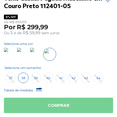
Couro Preto 112401-05
6%
OFF
R$
319
,
99
De
Por
R$
299
,
99
5
x
R$ 59,99
Ou
de
sem juros
Selecione uma cor:
37
38
39
40
41
42
43
44
Tabela de medidas
COMPRAR