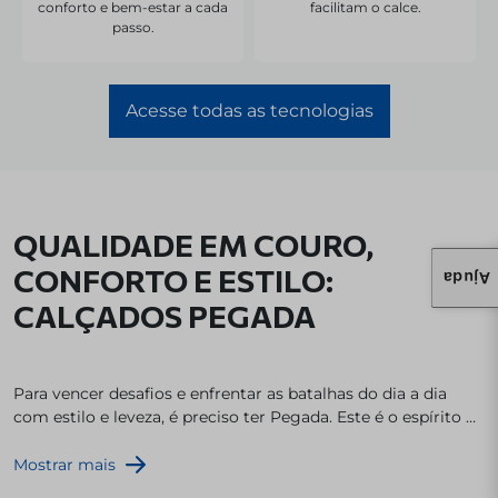
conforto e bem-estar a cada
facilitam o calce.
passo.
Acesse todas as tecnologias
QUALIDADE EM COURO,
CONFORTO E ESTILO:
Ajuda
CALÇADOS PEGADA
Para vencer desafios e enfrentar as batalhas do dia a dia
com estilo e leveza, é preciso ter Pegada. Este é o espírito da
marca: oferecer calçados que acompanhem seus desafios
diários e suas conquistas. Sempre de olho nas tendências
Mostrar mais
mundiais de moda
masculina
e
feminina
, os modelos