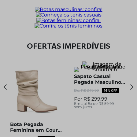
OFERTAS IMPERDÍVEIS
Sapato Casual
Pegada Masculino
em Couro Preto
R$
349
,
99
14%
OFF
127601-01
R$
299
,
99
Em até
5
x de
R$
59
,
99
sem juros
Bota Pegada
Feminina em Couro
Off White Cano