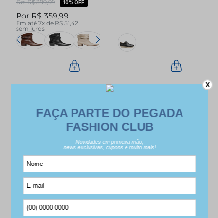
R$
399
,
99
10%
OFF
Médio Slouch
R$
359
,
99
280901-08
Em até
7
x de
R$
51
,
42
sem juros
X
OUTRAS CATEGORIAS