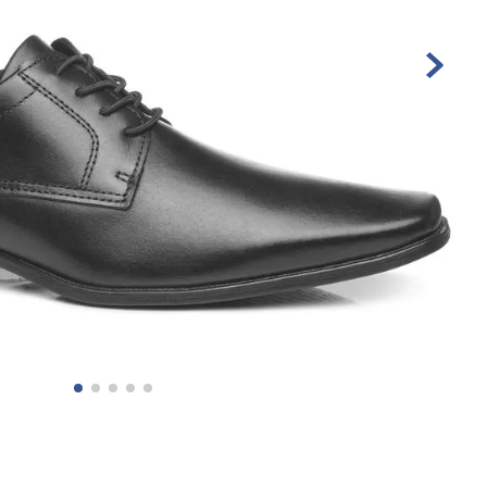
10
º
tênis masculino