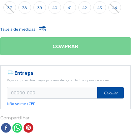
37
38
39
40
41
42
43
44
Tabela de medidas
COMPRAR
Entrega
Vejas as opções de entregas para seus itens, com todos os prazos e valores
Calcular
Não sei meu CEP
Compartilhar