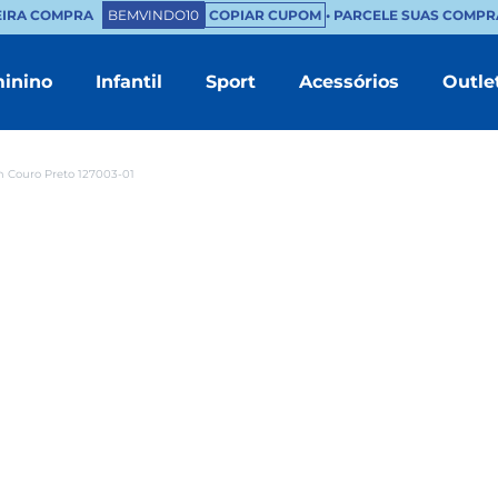
EIRA COMPRA
BEMVINDO10
COPIAR CUPOM
• PARCELE SUAS COMPRA
inino
Infantil
Sport
Acessórios
Outle
TERMOS MAIS BUSCADOS
1
º
masculino
 Couro Preto 127003-01
2
º
branco
3
º
tenis feminino
4
º
sapatenis
5
º
bota
6
º
couro
7
º
chinelo masculino
8
º
mocassim
9
º
sandalia