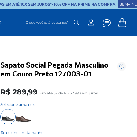
S EM ATÉ 10X SEM JUROS*
•
10% OFF NA PRIMEIRA COMPRA
BEMVIND
O que você está buscando?
t
Sapato Social Pegada Masculino
em Couro Preto 127003-01
R$
289
,
99
Em até
5
x de
R$
57
,
99
sem juros
Selecione uma cor: