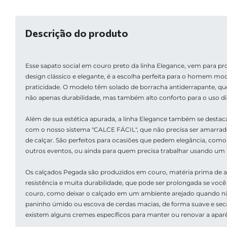
Descrição do produto
Esse sapato social em couro preto da linha Elegance, vem para prov
design clássico e elegante, é a escolha perfeita para o homem mode
praticidade. O modelo têm solado de borracha antiderrapante, que 
não apenas durabilidade, mas também alto conforto para o uso diá
Além de sua estética apurada, a linha Elegance também se destaca 
com o nosso sistema "CALCE FÁCIL", que não precisa ser amarrado
de calçar. São perfeitos para ocasiões que pedem elegância, como
outros eventos, ou ainda para quem precisa trabalhar usando um l
Os calçados Pegada são produzidos em couro, matéria prima de alt
resistência e muita durabilidade, que pode ser prolongada se voc
couro, como deixar o calçado em um ambiente arejado quando nã
paninho úmido ou escova de cerdas macias, de forma suave e sec
existem alguns cremes específicos para manter ou renovar a aparê