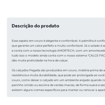
Descrição do produto
Esse sapato em couro é elegante e confortável. A palmilha é conf
que garante um calce perfeito e muito confortável. Já o solado é ant
e conta com a nossa tecnologia AMORTECH, com um amortecedor 
tudo isso o modelo ainda conta com o nosso sistema "CALCE FÁCIL"
dão muita praticidade na hora de calçar.
Os calçados Pegada são produzidos em couro, matéria prima de alt
resistência e muita durabilidade, que pode ser prolongada se voc
couro, como deixar o calçado em um ambiente arejado quando nã
paninho úmido ou escolva de cerdas macias, de forma suave e sec
existem alguns cremes específicos para manter ou renovar a apar