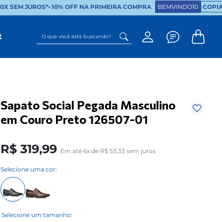
X SEM JUROS*
•
10% OFF NA PRIMEIRA COMPRA
BEMVINDO10
COPIA
O que você está buscando?
t
Sapato Social Pegada Masculino
em Couro Preto 126507-01
R$
319
,
99
Em até
6
x de
R$
53
,
33
sem juros
Selecione uma cor: