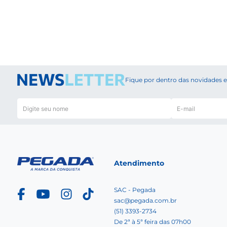
Fique por dentro das novidades
Atendimento
SAC - Pegada
sac@pegada.com.br
(51) 3393-2734
De 2ª à 5ª feira das 07h00