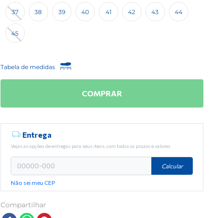
37
38
39
40
41
42
43
44
45
Tabela de medidas
COMPRAR
Entrega
Vejas as opções de entregas para seus itens, com todos os prazos e valores
Calcular
Não sei meu CEP
Compartilhar