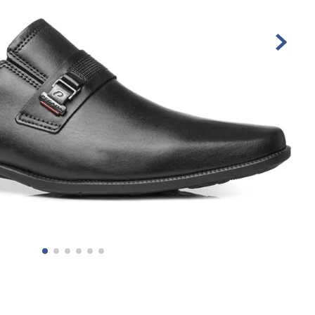
10
º
sandalia