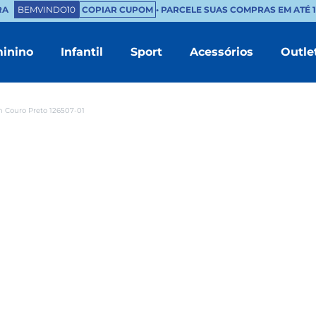
A
BEMVINDO10
COPIAR CUPOM
• PARCELE SUAS COMPRAS EM ATÉ 10
inino
Infantil
Sport
Acessórios
Outle
TERMOS MAIS BUSCADOS
1
º
masculino
 Couro Preto 126507-01
2
º
branco
3
º
tenis feminino
4
º
sapatenis
5
º
bota
6
º
chinelo masculino
7
º
mocassim
8
º
couro
9
º
sandalia masculino