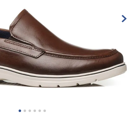
10
º
sandalia masculino