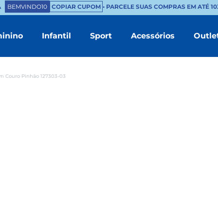
BEMVINDO10
COPIAR CUPOM
• PARCELE SUAS COMPRAS EM ATÉ 10X
inino
Infantil
Sport
Acessórios
Outle
TERMOS MAIS BUSCADOS
1
º
masculino
m Couro Pinhão 127303-03
2
º
branco
3
º
tenis feminino
4
º
sapatenis
5
º
bota
6
º
mocassim
7
º
sandalia
8
º
chinelo masculino
9
º
couro