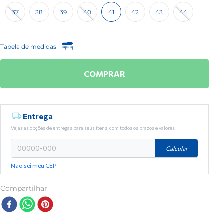
37
38
39
40
41
42
43
44
Tabela de medidas
COMPRAR
Entrega
Vejas as opções de entregas para seus itens, com todos os prazos e valores
Calcular
Não sei meu CEP
Compartilhar