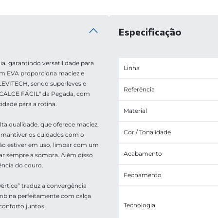
Especificação
a, garantindo versatilidade para 
Linha
 em EVA proporciona maciez e 
LEVITECH, sendo superleves e 
Referência
 "CALCE FÁCIL" da Pegada, com 
cidade para a rotina. 
Material
a qualidade, que oferece maciez, 
Cor / Tonalidade
ê mantiver os cuidados com o 
o estiver em uso, limpar com um 
Acabamento
ar sempre a sombra. Além disso 
ência do couro.
Fechamento
“Vértice” traduz a convergência 
mbina perfeitamente com calça 
Tecnologia
conforto juntos. 