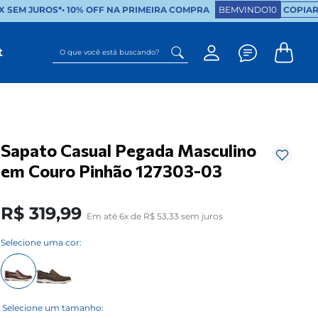
 SEM JUROS*
•
10% OFF NA PRIMEIRA COMPRA
BEMVINDO10
COPIAR 
O que você está buscando?
t
Sapato Casual Pegada Masculino
em Couro Pinhão 127303-03
R$
319
,
99
Em até
6
x de
R$
53
,
33
sem juros
Selecione uma cor: