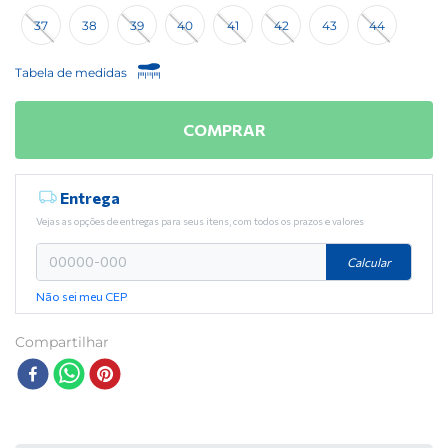
37
38
39
40
41
42
43
44
Tabela de medidas
COMPRAR
Entrega
Vejas as opções de entregas para seus itens, com todos os prazos e valores
Calcular
Não sei meu CEP
Compartilhar