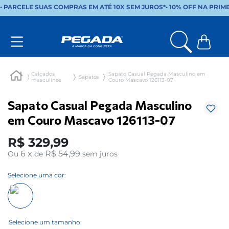
• PARCELE SUAS COMPRAS EM ATÉ 10X SEM JUROS*
•
10% OFF NA PRIM
Calçados
Sapato Casual Pegada Masculino em
Sapatos
masculinos
Couro Mascavo 126113-07
Sapato Casual Pegada Masculino
em Couro Mascavo 126113-07
R$
329
,
99
6
x
R$ 54,99
Ou
de
sem juros
Selecione uma cor: