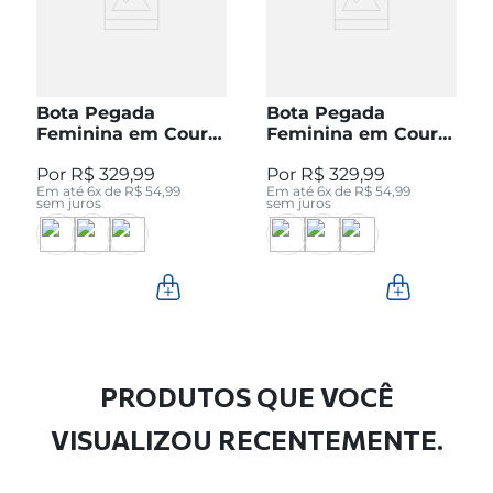
Bota Pegada
Bota Pegada
Feminina em Couro
Feminina em Couro
Pinhão Cano Curto
Preto Cano Curto
R$
329
,
99
R$
329
,
99
280512-04
280512-05
Em até
6
x de
R$
54
,
99
Em até
6
x de
R$
54
,
99
sem juros
sem juros
PRODUTOS QUE VOCÊ
VISUALIZOU RECENTEMENTE.