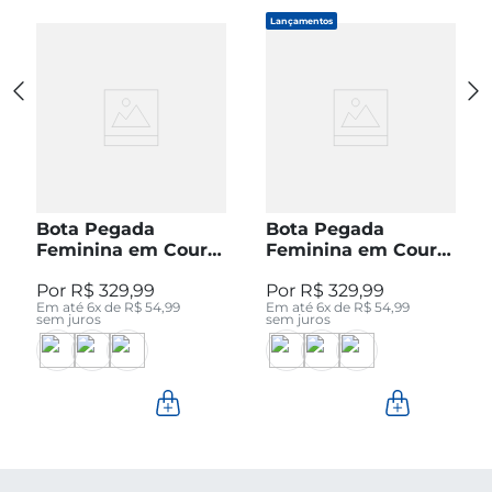
Lançamentos
Bota Pegada
Bota Pegada
Feminina em Couro
Feminina em Couro
Pinhão Cano Curto
Preto Cano Curto
R$
329
,
99
R$
329
,
99
280512-04
280512-05
Em até
6
x de
R$
54
,
99
Em até
6
x de
R$
54
,
99
sem juros
sem juros