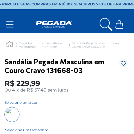
• PARCELE SUAS COMPRAS EM ATÉ 10X SEM JUROS*
•
10% OFF NA PRIM
Calçados
Sandálias e
Sandália Pegada Masculina em
masculinos
chinelos
Couro Cravo 131668-03
Sandália Pegada Masculina em
Couro Cravo 131668-03
R$
229
,
99
4
x
R$ 57,49
Ou
de
sem juros
Selecione uma cor: