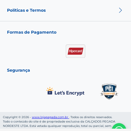
Sobre nós
Nossas Lojas
Políticas e Termos
Fale conosco
Seja um franqueado
Fashion Club
Política de Envio
Política de Troca
Formas de Pagamento
Política de Privacidade
Política de pagamento
Termos de Uso
Segurança
Copyright © 2026 -
www.lojapegada.com.br
. Todos os direitos reservados.
Todo o conteúdo do site é de propriedade exclusiva da CALÇADOS PEGADA
NORDESTE LTDA. Está vetada qualquer reprodução, total ou parcial, sem
autorização, conforme nossa Política de Privacidade. Preços e condições de