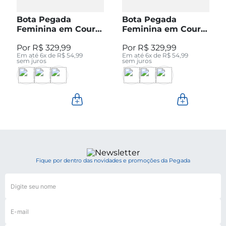
Bota Pegada
Bota Pegada
Feminina em Couro
Feminina em Couro
Pinhão Cano Curto
Preto Cano Curto
R$
329
,
99
R$
329
,
99
280512-04
280512-05
Em até
6
x de
R$
54
,
99
Em até
6
x de
R$
54
,
99
sem juros
sem juros
Fique por dentro das novidades e promoções da Pegada