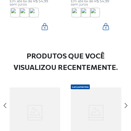
Em até
6
x de
R$
54
,
99
Em até
6
x de
R$
54
,
99
sem juros
sem juros
PRODUTOS QUE VOCÊ
VISUALIZOU RECENTEMENTE.
Lançamentos