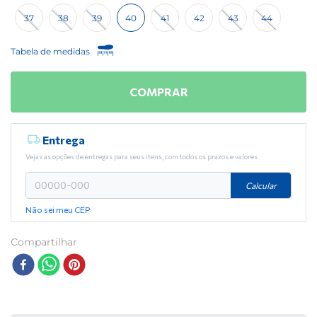
37
38
39
40
41
42
43
44
Tabela de medidas
COMPRAR
Entrega
Vejas as opções de entregas para seus itens, com todos os prazos e valores
Calcular
Não sei meu CEP
Compartilhar