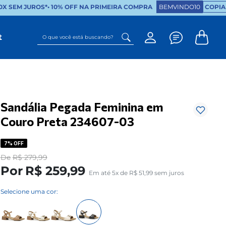
X SEM JUROS*
•
10% OFF NA PRIMEIRA COMPRA
BEMVINDO10
COPIAR
O que você está buscando?
t
Sandália Pegada Feminina em
Couro Preta 234607-03
7%
OFF
De
R$
279
,
99
Por
R$
259
,
99
Em até
5
x de
R$
51
,
99
sem juros
Selecione uma cor: