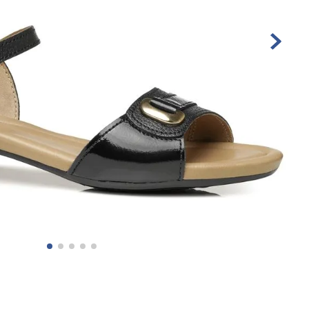
10
º
sandalia masculino