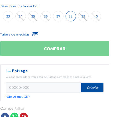
33
34
35
36
37
38
39
40
Tabela de medidas
COMPRAR
Entrega
Vejas as opções de entregas para seus itens, com todos os prazos e valores
Calcular
Não sei meu CEP
Compartilhar