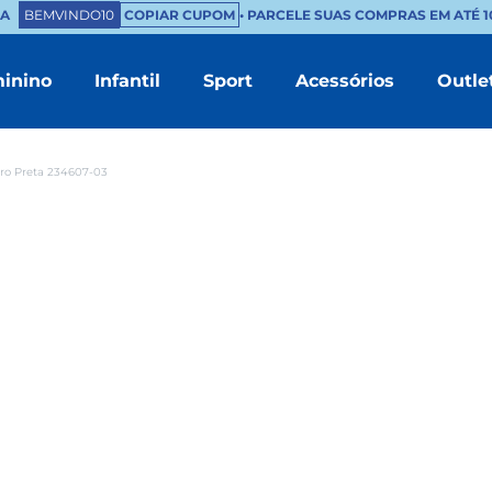
BEMVINDO10
COPIAR CUPOM
• PARCELE SUAS COMPRAS EM ATÉ 10
inino
Infantil
Sport
Acessórios
Outle
TERMOS MAIS BUSCADOS
1
º
masculino
ro Preta 234607-03
2
º
branco
3
º
tenis feminino
4
º
sapatenis
5
º
bota
6
º
mocassim
7
º
sandalia
8
º
chinelo masculino
9
º
couro