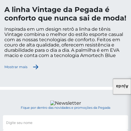
A linha Vintage da Pegada é
conforto que nunca sai de moda!
Inspirada em um design retrô a linha de tênis
Vintage combina o melhor do estilo esporte casual
com as nossas tecnologias de conforto. Feitos em
couro de alta qualidade, oferecem resistência e
durabilidade para o dia a dia. A palmilha é em EVA
macio e conta com a tecnologia Amortech Blue
Memory Foam, com um amortecedor que absorve
os impactos e retorna ao formato original,
Mostrar mais
proporcionando um caminhar mais suave. Já o
solado é antiderrapante, flexível, e tem o sistema
Bubble Impact, que são pequenas bolhas na parte
de baixo que oferecem absorção de impactos e
Ajuda
maior conforto, garantindo também segurança ao
caminhar. Para completar, o estilo dos tênis
carregam muita autenticidade a um produto
pensado para mulheres que valorizam estilo e
Fique por dentro das novidades e promoções da Pegada
funcionalidade.