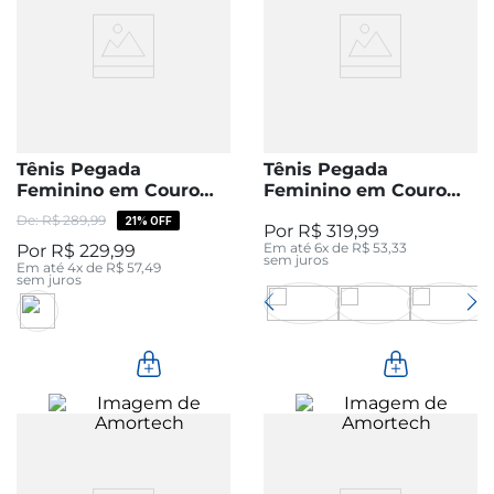
Tênis Pegada
Tênis Pegada
Feminino em Couro
Feminino em Couro
Branco 212807-01
Milk 212804-02
R$
289
,
99
21%
OFF
R$
319
,
99
Em até
6
x de
R$
53
,
33
R$
229
,
99
sem juros
Em até
4
x de
R$
57
,
49
sem juros