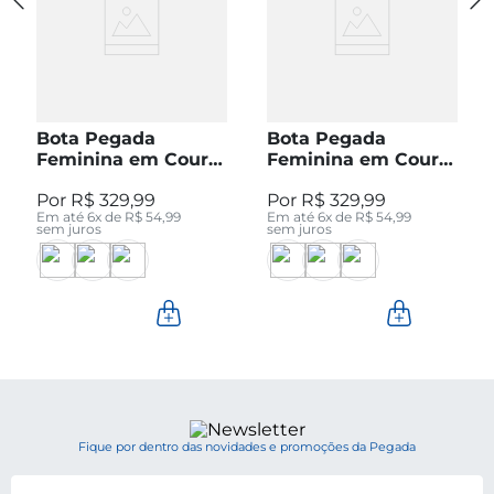
Bota Pegada
Bota Pegada
Feminina em Couro
Feminina em Couro
Pinhão Cano Curto
Preto Cano Curto
R$
329
,
99
R$
329
,
99
280512-04
280512-05
Em até
6
x de
R$
54
,
99
Em até
6
x de
R$
54
,
99
sem juros
sem juros
Fique por dentro das novidades e promoções da Pegada