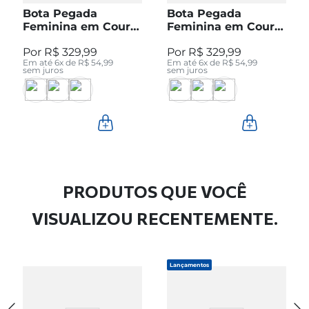
Bota Pegada
Bota Pegada
Feminina em Couro
Feminina em Couro
Pinhão Cano Curto
Preto Cano Curto
R$
329
,
99
R$
329
,
99
280512-04
280512-05
Em até
6
x de
R$
54
,
99
Em até
6
x de
R$
54
,
99
sem juros
sem juros
PRODUTOS QUE VOCÊ
VISUALIZOU RECENTEMENTE.
Lançamentos