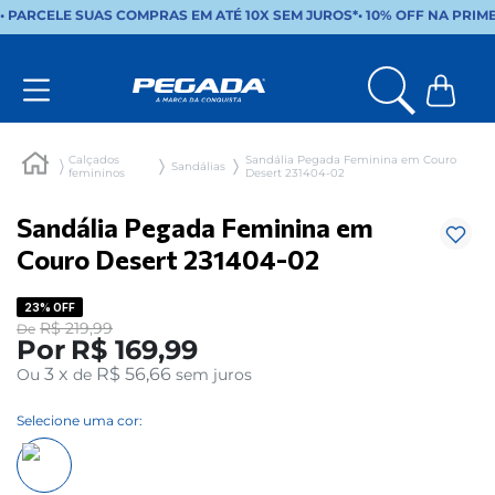
• PARCELE SUAS COMPRAS EM ATÉ 10X SEM JUROS*
•
10% OFF NA PRIM
Calçados
Sandália Pegada Feminina em Couro
Sandálias
femininos
Desert 231404-02
Sandália Pegada Feminina em
Couro Desert 231404-02
23%
OFF
R$
219
,
99
De
Por
R$
169
,
99
3
x
R$ 56,66
Ou
de
sem juros
Selecione uma cor: