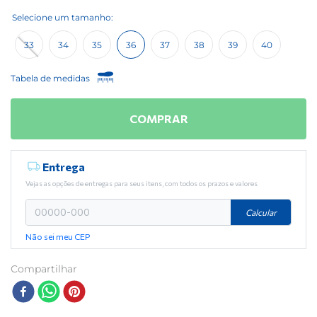
33
34
35
36
37
38
39
40
Tabela de medidas
COMPRAR
Entrega
Vejas as opções de entregas para seus itens, com todos os prazos e valores
Calcular
Não sei meu CEP
Compartilhar