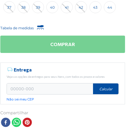
37
38
39
40
41
42
43
44
Tabela de medidas
COMPRAR
Entrega
Vejas as opções de entregas para seus itens, com todos os prazos e valores
Calcular
Não sei meu CEP
Compartilhar