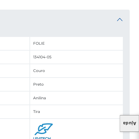
FOLIE
134104-05
Couro
Preto
Anilina
Tira
Ajuda