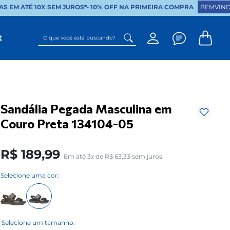
S EM ATÉ 10X SEM JUROS*
•
10% OFF NA PRIMEIRA COMPRA
BEMVIND
O que você está buscando?
t
Sandália Pegada Masculina em
Couro Preta 134104-05
R$
189
,
99
Em até
3
x de
R$
63
,
33
sem juros
Selecione uma cor: