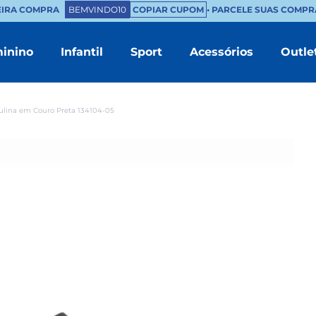
EIRA COMPRA
BEMVINDO10
COPIAR CUPOM
• PARCELE SUAS COMPRA
inino
Infantil
Sport
Acessórios
Outle
TERMOS MAIS BUSCADOS
1
º
masculino
lina em Couro Preta 134104-05
2
º
branco
3
º
tenis feminino
4
º
sapatenis
5
º
bota
6
º
chinelo masculino
7
º
mocassim
8
º
couro
9
º
sandalia masculino