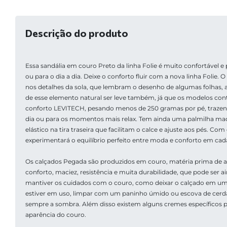
Descrição do produto
Essa sandália em couro Preto da linha Folie é muito confortável e 
ou para o dia a dia. Deixe o conforto fluir com a nova linha Folie. O
nos detalhes da sola, que lembram o desenho de algumas folhas, a
de esse elemento natural ser leve também, já que os modelos con
conforto LEVITECH, pesando menos de 250 gramas por pé, trazendo
dia ou para os momentos mais relax. Tem ainda uma palmilha maci
elástico na tira traseira que facilitam o calce e ajuste aos pés. Com
experimentará o equilíbrio perfeito entre moda e conforto em cad
Os calçados Pegada são produzidos em couro, matéria prima de alt
conforto, maciez, resistência e muita durabilidade, que pode ser a
mantiver os cuidados com o couro, como deixar o calçado em um
estiver em uso, limpar com um paninho úmido ou escova de cerdas
sempre a sombra. Além disso existem alguns cremes específicos p
aparência do couro.