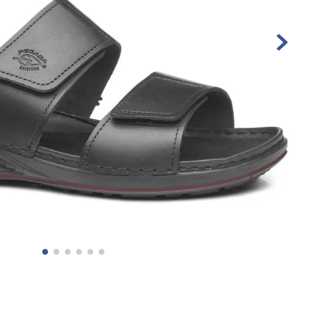
10
º
sandalia