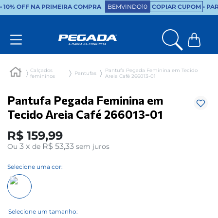
•
10% OFF NA PRIMEIRA COMPRA
BEMVINDO10
COPIAR CUPOM
• PA
Calçados
Pantufa Pegada Feminina em Tecido
Pantufas
femininos
Areia Café 266013-01
Pantufa Pegada Feminina em
Tecido Areia Café 266013-01
R$
159
,
99
3
x
R$ 53,33
Ou
de
sem juros
Selecione uma cor: