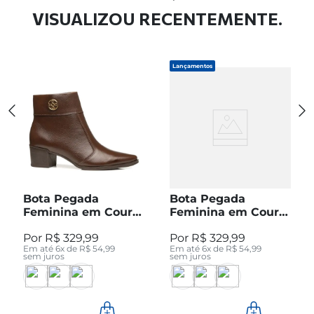
VISUALIZOU RECENTEMENTE.
Lançamentos
Bota Pegada
Bota Pegada
Feminina em Couro
Feminina em Couro
Pinhão Cano Curto
Preto Cano Curto
R$
329
,
99
R$
329
,
99
280512-04
280512-05
Em até
6
x de
R$
54
,
99
Em até
6
x de
R$
54
,
99
sem juros
sem juros