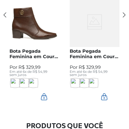
Bota Pegada
Bota Pegada
Feminina em Couro
Feminina em Couro
Pinhão Cano Curto
Preto Cano Curto
R$
329
,
99
R$
329
,
99
280512-04
280512-05
Em até
6
x de
R$
54
,
99
Em até
6
x de
R$
54
,
99
sem juros
sem juros
PRODUTOS QUE VOCÊ