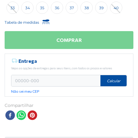
33
34
35
36
37
38
39
40
Tabela de medidas
COMPRAR
Entrega
Vejas as opções de entregas para seus itens, com todos os prazos e valores
Calcular
Não sei meu CEP
Compartilhar