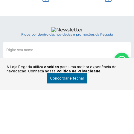
Fique por dentro das novidades e promoções da Pegada
A Loja Pegada utiliza
cookies
para uma melhor experiência de
navegação. Conheça nossa
Política de Privacidade.
Por R$
159.99
Concordar e fechar
COMPRAR
3x de R$ 53.33
Enviar