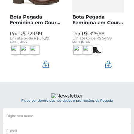
Bota Pegada
Bota Pegada
Feminina em Couro
Feminina em Couro
Pinhão Cano Curto
Preto Cano Curto
R$
329
,
99
R$
329
,
99
280512-04
280512-05
Em até
6
x de
R$
54
,
99
Em até
6
x de
R$
54
,
99
sem juros
sem juros
Fique por dentro das novidades e promoções da Pegada