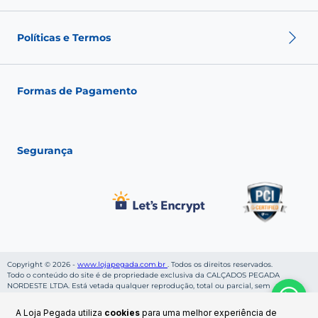
Termos de Uso
Sobre nós
Nossas Lojas
Políticas e Termos
Fale conosco
Seja um franqueado
Fashion Club
Política de Envio
Política de Troca
Formas de Pagamento
Política de Privacidade
Política de pagamento
Termos de Uso
Segurança
Copyright © 2026 -
www.lojapegada.com.br
. Todos os direitos reservados.
Todo o conteúdo do site é de propriedade exclusiva da CALÇADOS PEGADA
NORDESTE LTDA. Está vetada qualquer reprodução, total ou parcial, sem
autorização, conforme nossa Política de Privacidade. Preços e condições de
pagamentos válidos enquanto durar os estoques. CALÇADOS PEGADA NORDESTE
A Loja Pegada utiliza
cookies
para uma melhor experiência de
LTDA, inscrito sob CNPJ: 06.269.953/0001-36, localizado na Rua Cruzeiro da Rocha,