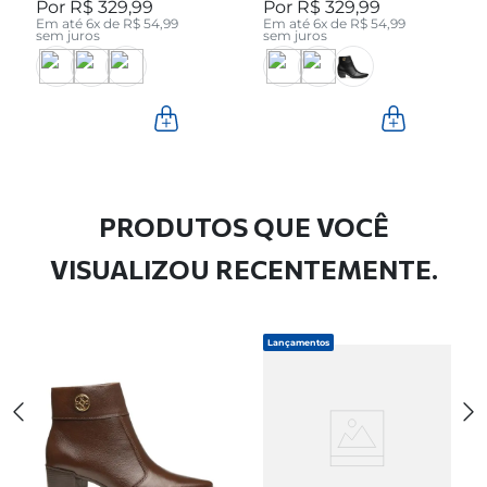
R$
329
,
99
R$
329
,
99
280512-04
280512-05
Em até
6
x de
R$
54
,
99
Em até
6
x de
R$
54
,
99
sem juros
sem juros
PRODUTOS QUE VOCÊ
VISUALIZOU RECENTEMENTE.
Lançamentos