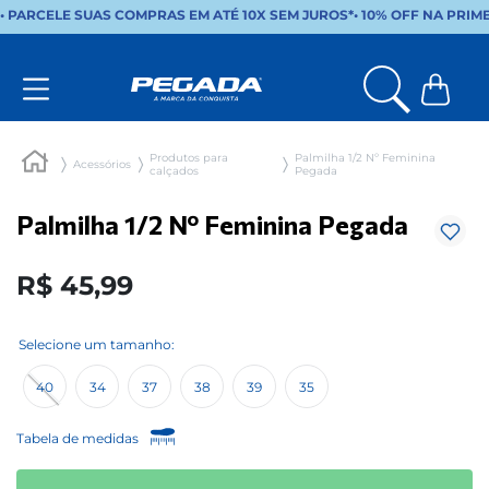
• PARCELE SUAS COMPRAS EM ATÉ 10X SEM JUROS*
•
10% OFF NA PRIM
Produtos para
Palmilha 1/2 Nº Feminina
Acessórios
calçados
Pegada
Palmilha 1/2 Nº Feminina Pegada
R$
45
,
99
40
34
37
38
39
35
Tabela de medidas