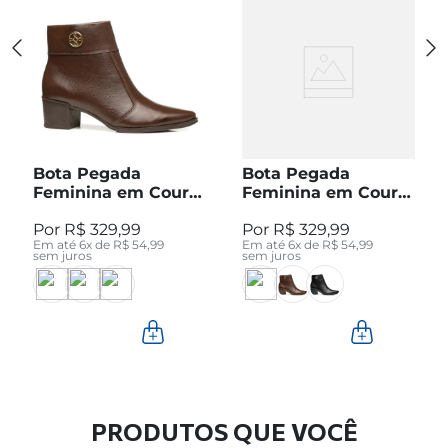
Bota Pegada
Bota Pegada
Feminina em Couro
Feminina em Couro
Pinhão Cano Curto
Preto Cano Curto
R$
329
,
99
R$
329
,
99
280512-04
280512-05
Em até
6
x de
R$
54
,
99
Em até
6
x de
R$
54
,
99
sem juros
sem juros
PRODUTOS QUE VOCÊ