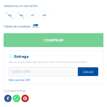
45
46
47
48
Tabela de medidas
COMPRAR
Entrega
Vejas as opções de entregas para seus itens, com todos os prazos e valores
Calcular
Não sei meu CEP
Compartilhar