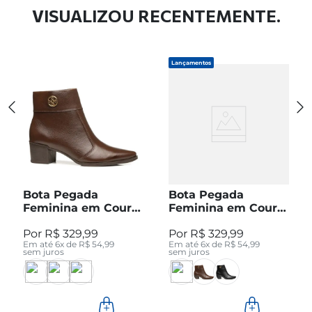
VISUALIZOU RECENTEMENTE.
Lançamentos
Bota Pegada
Bota Pegada
Feminina em Couro
Feminina em Couro
Pinhão Cano Curto
Preto Cano Curto
R$
329
,
99
R$
329
,
99
280512-04
280512-05
Em até
6
x de
R$
54
,
99
Em até
6
x de
R$
54
,
99
sem juros
sem juros