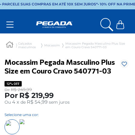
• PARCELE SUAS COMPRAS EM ATÉ 10X SEM JUROS*
•
10% OFF NA PRIM
Calçados
Mocassim Pegada Masculino Plus Size
Mocassim
masculinos
em Couro Cravo 540771-03
Mocassim Pegada Masculino Plus
Size em Couro Cravo 540771-03
12%
OFF
R$
249
,
99
De
Por
R$
219
,
99
4
x
R$ 54,99
Ou
de
sem juros
Selecione uma cor: