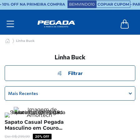
•
10% OFF NA PRIMEIRA COMPRA
BEMVINDO10
COPIAR CUPOM
• PA
Linha Buck
Linha Buck
Filtrar
Mais Recentes
Sapato Casual Pegada
Masculino em Couro
Marinho 125113-08
R$
299
,
99
20%
OFF