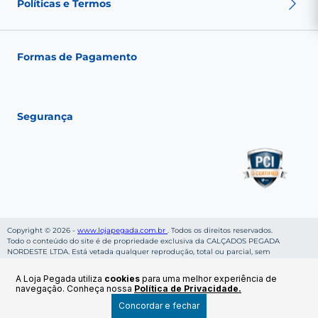
Nossas Lojas
Políticas e Termos
Fale conosco
Seja um franqueado
Fashion Club
Política de Envio
Política de Troca
Formas de Pagamento
Política de Privacidade
Política de pagamento
Termos de Uso
Segurança
Copyright © 2026 -
www.lojapegada.com.br
. Todos os direitos reservados.
Todo o conteúdo do site é de propriedade exclusiva da CALÇADOS PEGADA
NORDESTE LTDA. Está vetada qualquer reprodução, total ou parcial, sem
autorização, conforme nossa Política de Privacidade. Preços e condições de
pagamentos válidos enquanto durar os estoques. CALÇADOS PEGADA NORDESTE
A Loja Pegada utiliza
cookies
para uma melhor experiência de
LTDA, inscrito sob CNPJ: 06.269.953/0001-36, localizado na Rua Cruzeiro da Rocha,
navegação. Conheça nossa
Política de Privacidade.
S/N - Bairro Cruzeiro - CEP: 46800-000 - Ruy Barbosa - BA.
Concordar e fechar