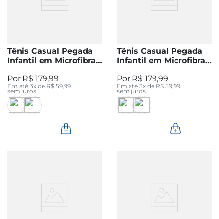
Tênis Casual Pegada
Tênis Casual Pegada
Infantil em Microfibra
Infantil em Microfibra
Preto 372105-03
Branco 372105-01
R$
179
,
99
R$
179
,
99
Em até
3
x de
R$
59
,
99
Em até
3
x de
R$
59
,
99
sem juros
sem juros