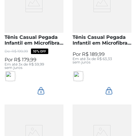
Tênis Casual Pegada
Tênis Casual Pegada
Infantil em Microfibra
Infantil em Microfibra
Preto 372106-04
Preto 370425-06
R$
199
,
99
10%
OFF
R$
189
,
99
Em até
3
x de
R$
63
,
33
R$
179
,
99
sem juros
Em até
3
x de
R$
59
,
99
sem juros