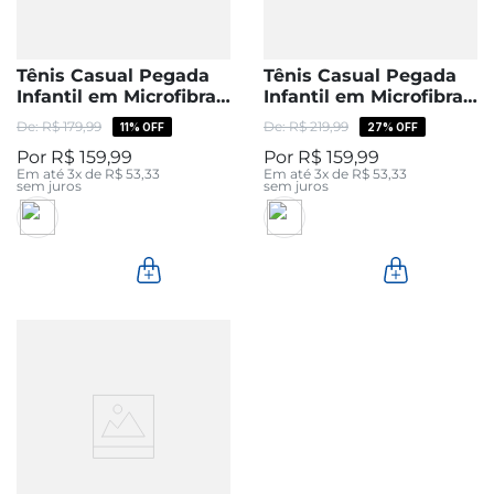
Tênis Casual Pegada
Tênis Casual Pegada
Infantil em Microfibra
Infantil em Microfibra
Preto 372103-04
Preto 371904-02
R$
179
,
99
R$
219
,
99
11%
OFF
27%
OFF
R$
159
,
99
R$
159
,
99
Em até
3
x de
R$
53
,
33
Em até
3
x de
R$
53
,
33
sem juros
sem juros