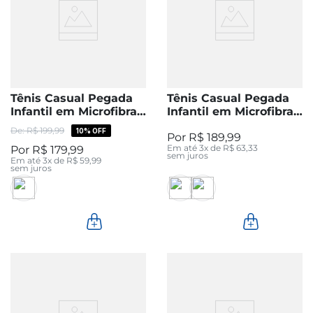
Tênis Casual Pegada
Tênis Casual Pegada
Infantil em Microfibra
Infantil em Microfibra
Preto 372108-03
Silver 371901-24
R$
199
,
99
10%
OFF
R$
189
,
99
Em até
3
x de
R$
63
,
33
R$
179
,
99
sem juros
Em até
3
x de
R$
59
,
99
sem juros