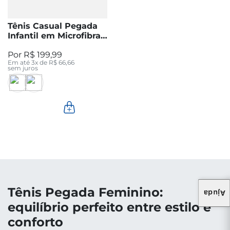
Tênis Casual Pegada
Infantil em Microfibra
Branco 371901-01
R$
199
,
99
Em até
3
x de
R$
66
,
66
sem juros
Tênis Pegada Feminino:
Ajuda
equilíbrio perfeito entre estilo e
conforto