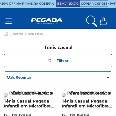
•
10% OFF NA PRIMEIRA COMPRA
BEMVINDO10
COPIAR CUPOM
• PA
Infantil
Tenis casual
Tenis casual
Filtrar
Mais Recentes
Tênis Casual Pegada
Tênis Casual Pegada
Infantil em Microfibra
Infantil em Microfibra
White 370428-02
Areia 371909-06
R$
189
,
99
R$
199
,
99