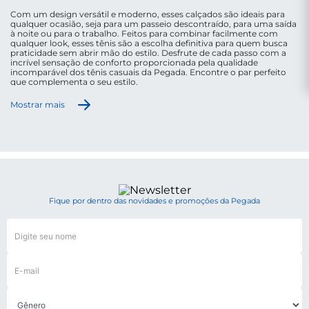
Com um design versátil e moderno, esses calçados são ideais para
qualquer ocasião, seja para um passeio descontraído, para uma saída
à noite ou para o trabalho. Feitos para combinar facilmente com
qualquer look, esses tênis são a escolha definitiva para quem busca
praticidade sem abrir mão do estilo. Desfrute de cada passo com a
incrível sensação de conforto proporcionada pela qualidade
incomparável dos tênis casuais da Pegada. Encontre o par perfeito
que complementa o seu estilo.
EM QUAIS OCASIÕES POSSO UTILIZAR O TÊNIS
Mostrar mais
CASUAL?
Os tênis casuais são peças-chave que se adaptam a
diversas situações, tanto em compromissos mais
formais, quanto informais, seja para um passeio
descontraído no parque, um encontro casual ou
mesmo para um dia agitado no trabalho. O tênis
casual Pegada proporciona conforto sem abrir mão
Fique por dentro das novidades e promoções da Pegada
do estilo. O design moderno e a variedade de cores
e texturas garantem que você esteja sempre bem
vestido, sem perder o toque descontraído que os
momentos casuais merecem.
QUAL A DIFERENÇA ENTRE TÊNIS CASUAL E O
CLÁSSICO SAPATÊNIS?
Agora, falando em diferenciação, enquanto os tênis