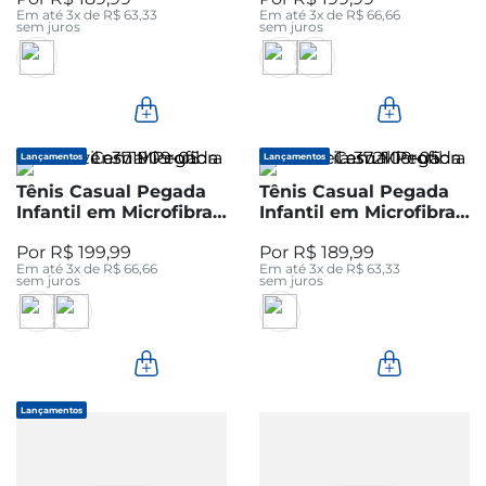
Em até
3
x de
R$
63
,
33
Em até
3
x de
R$
66
,
66
sem juros
sem juros
Lançamentos
Lançamentos
Tênis Casual Pegada
Tênis Casual Pegada
Infantil em Microfibra
Infantil em Microfibra
Silver 371909-05
Areia 372109-05
R$
199
,
99
R$
189
,
99
Em até
3
x de
R$
66
,
66
Em até
3
x de
R$
63
,
33
sem juros
sem juros
Lançamentos