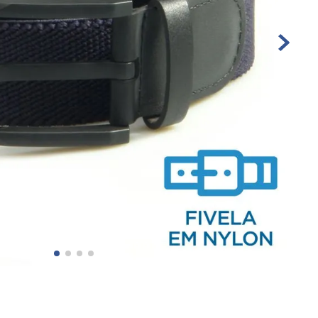
10
º
sandalia