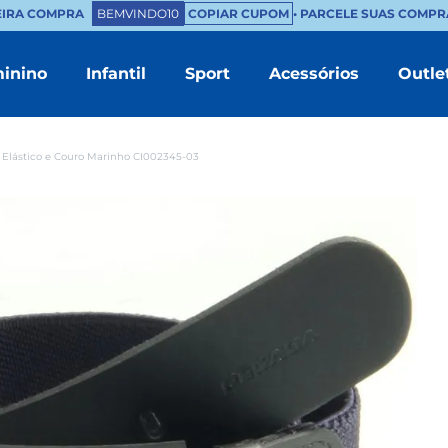
EIRA COMPRA
BEMVINDO10
COPIAR CUPOM
• PARCELE SUAS COMPRA
inino
Infantil
Sport
Acessórios
Outle
TERMOS MAIS BUSCADOS
1
º
masculino
Elástico e Couro Marinho CI002345-03
2
º
branco
3
º
tenis feminino
4
º
sapatenis
5
º
bota
6
º
chinelo masculino
7
º
mocassim
8
º
couro
9
º
sandalia masculino