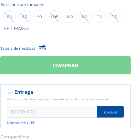
80
85
90
095
100
105
110
115
VER MAIS 5
Tabela de medidas
COMPRAR
Entrega
Vejas as opções de entregas para seus itens, com todos os prazos e valores
Calcular
Não sei meu CEP
Compartilhar