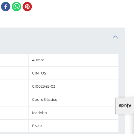
40mm
CINTOS
CI002345-03
Couro
Elástico
Ajuda
Marinho
Fivela