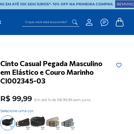
S EM ATÉ 10X SEM JUROS*
•
10% OFF NA PRIMEIRA COMPRA
BEMVIND
O que você está buscando?
t
Cinto Casual Pegada Masculino
em Elástico e Couro Marinho
CI002345-03
R$
99
,
99
Em até
1
x de
R$
99
,
99
sem juros
Selecione uma cor: