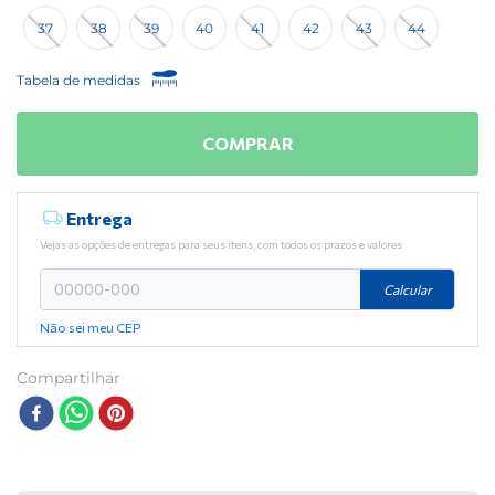
37
38
39
40
41
42
43
44
Tabela de medidas
COMPRAR
Entrega
Vejas as opções de entregas para seus itens, com todos os prazos e valores
Calcular
Não sei meu CEP
Compartilhar