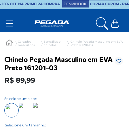
•
10% OFF NA PRIMEIRA COMPRA
BEMVINDO10
COPIAR CUPOM
• PA
Calçados
Sandálias e
Chinelo Pegada Masculino em EVA
masculinos
chinelos
Preto 161201-03
Chinelo Pegada Masculino em EVA
Preto 161201-03
R$
89
,
99
Selecione uma cor: