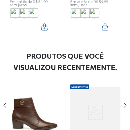
Em até
6
x de
R$
54
,
99
Em até
6
x de
R$
54
,
99
sem juros
sem juros
PRODUTOS QUE VOCÊ
VISUALIZOU RECENTEMENTE.
Lançamentos