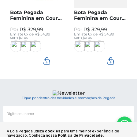
Bota Pegada
Bota Pegada
Feminina em Couro
Feminina em Couro
Pinhão Cano Curto
Preto Cano Curto
R$
329
,
99
R$
329
,
99
280512-04
280512-05
Em até
6
x de
R$
54
,
99
Em até
6
x de
R$
54
,
99
sem juros
sem juros
Fique por dentro das novidades e promoções da Pegada
A Loja Pegada utiliza
cookies
para uma melhor experiência de
navegação. Conheça nossa
Política de Privacidade.