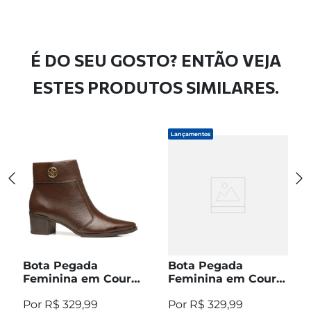
É DO SEU GOSTO? ENTÃO VEJA
ESTES PRODUTOS SIMILARES.
Lançamentos
Bota Pegada
Bota Pegada
Feminina em Couro
Feminina em Couro
Pinhão Cano Curto
Preto Cano Curto
R$
329
,
99
R$
329
,
99
280512-04
280512-05