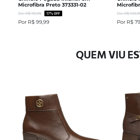
Microfibra Preto 373331-02
Microfib
R$
119
,
99
R$
109
,
9
3
,
33
17%
OFF
R$
99
,
99
R$
7
QUEM VIU ES