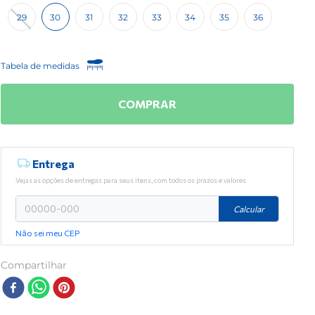
29
30
31
32
33
34
35
36
Tabela de medidas
COMPRAR
Entrega
Vejas as opções de entregas para seus itens, com todos os prazos e valores
Calcular
Não sei meu CEP
Compartilhar