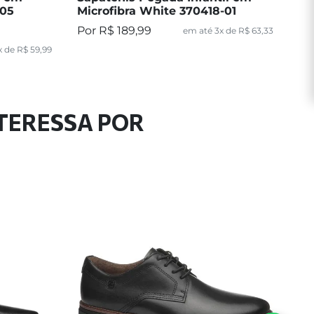
-05
Microfibra White 370418-01
Mi
R$
189
,
99
em até
3
x de
R$
63
,
33
x de
R$
59
,
99
NTERESSA POR