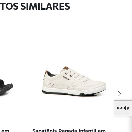
UTOS SIMILARES
Ajuda
l em
Sapatênis Pegada Infantil em
Tê