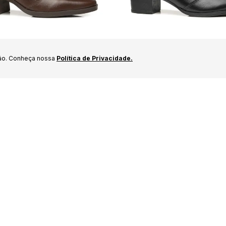
ão. Conheça nossa
Política de Privacidade.
gada Feminina em Couro
Bota Pegada Feminina 
ano Curto 282355-02
Preto Cano Curto 28051
R$
329
,
99
9
em até
6
19%
OFF
99
,
99
em até
5
x de
R$
59
,
99
Especificação
ssui numeração especial, do 29 
Linha