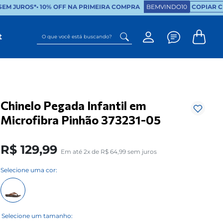
M JUROS*
•
10% OFF NA PRIMEIRA COMPRA
BEMVINDO10
COPIAR CU
O que você está buscando?
t
Chinelo Pegada Infantil em
Microfibra Pinhão 373231-05
R$
129
,
99
Em até
2
x de
R$
64
,
99
sem juros
Selecione uma cor: