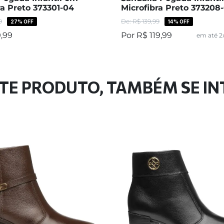
ra Preto 373301-04
Microfibra Preto 373208
9
R$
139
,
99
27%
OFF
14%
OFF
9
,
99
R$
119
,
99
em até
2
TE PRODUTO, TAMBÉM SE I