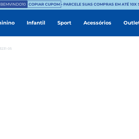
EMVINDO10
COPIAR CUPOM
• PARCELE SUAS COMPRAS EM ATÉ 10X SE
inino
Infantil
Sport
Acessórios
Outle
TERMOS MAIS BUSCADOS
1
º
masculino
73231-05
2
º
branco
3
º
tenis feminino
4
º
sapatenis
5
º
bota
6
º
mocassim
7
º
sandalia
8
º
chinelo masculino
9
º
couro