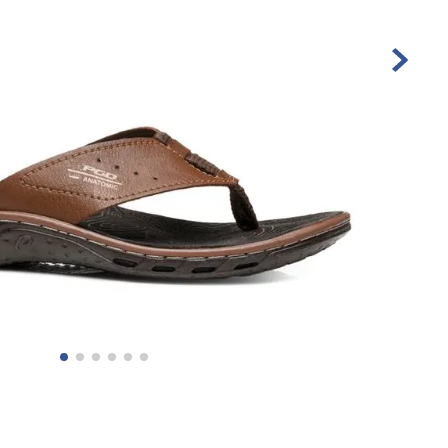
10
º
sandalia masculino