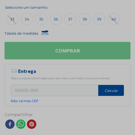
33
34
35
36
37
38
39
40
Tabela de medidas
COMPRAR
Entrega
Vejas as opções de entregas para seus itens, com todos os prazos e valores
Calcular
Não sei meu CEP
Compartilhar