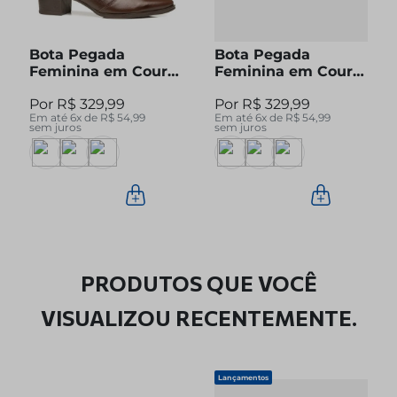
Bota Pegada
Bota Pegada
Feminina em Couro
Feminina em Couro
Pinhão Cano Curto
Preto Cano Curto
R$
329
,
99
R$
329
,
99
280512-04
280512-05
Em até
6
x de
R$
54
,
99
Em até
6
x de
R$
54
,
99
sem juros
sem juros
PRODUTOS QUE VOCÊ
VISUALIZOU RECENTEMENTE.
Lançamentos