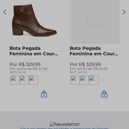
Bota Pegada
Bota Pegada
Feminina em Couro
Feminina em Couro
Pinhão Cano Curto
Preto Cano Curto
R$
329
,
99
R$
329
,
99
280512-04
280512-05
Em até
6
x de
R$
54
,
99
Em até
6
x de
R$
54
,
99
sem juros
sem juros
Fique por dentro das novidades e promoções da Pegada