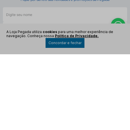
A Loja Pegada utiliza
cookies
para uma melhor experiência de
navegação. Conheça nossa
Política de Privacidade.
Por R$
199.99
Concordar e fechar
COMPRAR
3x de R$ 66.66
Enviar