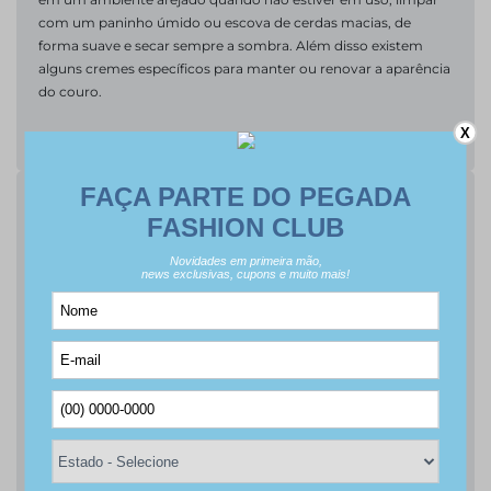
com um paninho úmido ou escova de cerdas macias, de 
forma suave e secar sempre a sombra. Além disso existem 
alguns cremes específicos para manter ou renovar a aparência 
do couro. 
X
Chinelo Pegada Feminino em Couro Off White 234405-02
Especificação
Linha
234400 VENEZA
Referência
234405-02
Material
Couro
Cor / Tonalidade
Off White
Acabamento
Burnished