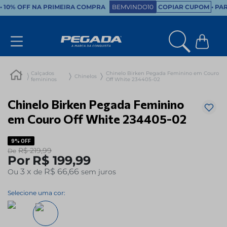
•
10% OFF NA PRIMEIRA COMPRA
BEMVINDO10
COPIAR CUPOM
• PA
Calçados
Chinelo Birken Pegada Feminino em Couro
Chinelos
femininos
Off White 234405-02
Chinelo Birken Pegada Feminino
em Couro Off White 234405-02
9%
OFF
R$
219
,
99
De
Por
R$
199
,
99
3
x
R$ 66,66
Ou
de
sem juros
Selecione uma cor: