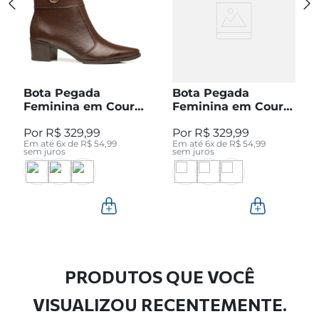
Bota Pegada
Bota Pegada
Feminina em Couro
Feminina em Couro
Pinhão Cano Curto
Preto Cano Curto
R$
329
,
99
R$
329
,
99
280512-04
280512-05
Em até
6
x de
R$
54
,
99
Em até
6
x de
R$
54
,
99
sem juros
sem juros
PRODUTOS QUE VOCÊ
VISUALIZOU RECENTEMENTE.