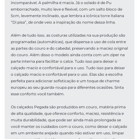
incomparável. A palmilha é macia. Já o solado é de Pu 
emborrachado, muito leve e flexível, com um salto bloco de 
5cm, levemente inclinado, que lembra a icônica torre italiana 
“Di pisa”, de onde veio a inspiração do nome dessa linha. 
Além de tudo isso, as costuras utilizadas na sua produção são 
programadas (automáticas), que dispensa o uso de cola entre 
as partes do couro e do cabedal, preservando a maciez original 
do couro. Além disso o modelo ainda conta com um zíper na 
parte interna para facilitar o calce. Tudo isso para deixar o 
calçado macio e confortável para o uso. Tudo isso para deixar 
o calçado macio e confortável para o uso. Elas são a escolha 
perfeita para adicionar sofisticação e um toque de charme 
europeu ao seu guarda-roupa para diferentes ocasiões. Sinta 
esse conforto você também. 
Os calçados Pegada são produzidos em couro, matéria prima 
de alta qualidade, que oferece conforto, maciez, resistência e 
muita durabilidade, que pode ser ainda mais prolongada se 
você manter os cuidados com o couro, como deixar o calçado 
em um ambiente arejado quando não estiver em uso, limpar 