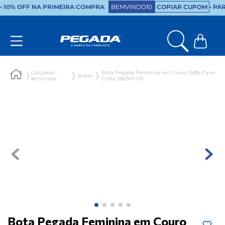
•
10% OFF NA PRIMEIRA COMPRA
BEMVINDO10
COPIAR CUPOM
• PA
Calçados
Bota Pegada Feminina em Couro Toffe Cano
Botas
femininos
Curto 282301-08
Bota Pegada Feminina em Couro