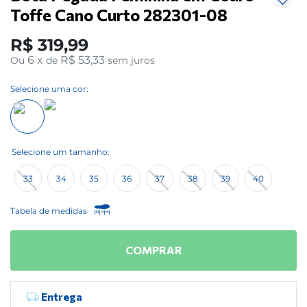
Toffe Cano Curto 282301-08
R$
319
,
99
6
x
R$ 53,33
Ou
de
sem juros
Selecione uma cor:
33
34
35
36
37
38
39
40
Tabela de medidas
COMPRAR
Entrega