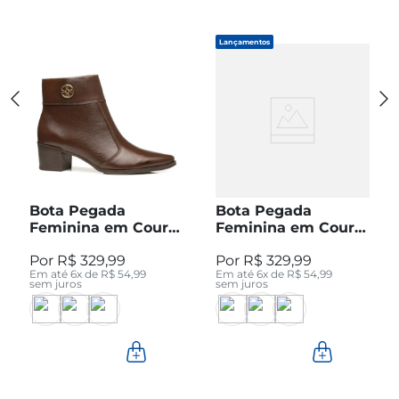
Lançamentos
Bota Pegada
Bota Pegada
Feminina em Couro
Feminina em Couro
Pinhão Cano Curto
Preto Cano Curto
R$
329
,
99
R$
329
,
99
280512-04
280512-05
Em até
6
x de
R$
54
,
99
Em até
6
x de
R$
54
,
99
sem juros
sem juros