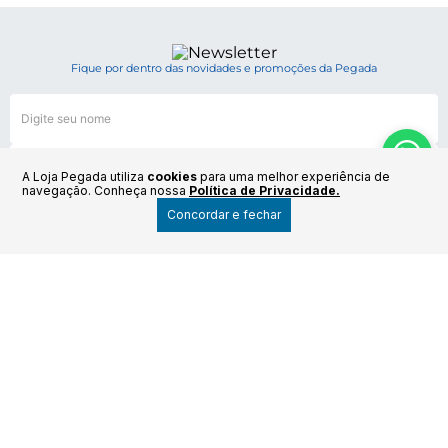
Fique por dentro das novidades e promoções da Pegada
A Loja Pegada utiliza
cookies
para uma melhor experiência de
navegação. Conheça nossa
Política de Privacidade.
Por R$
319.99
Concordar e fechar
COMPRAR
6x de R$ 53.33
Enviar