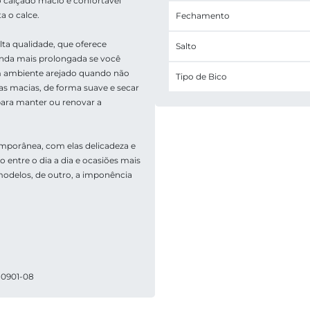
o calçado macio e confortável 
a o calce. 
Fechamento
a qualidade, que oferece 
Salto
inda mais prolongada se você 
 ambiente arejado quando não 
Tipo de Bico
 macias, de forma suave e secar 
ara manter ou renovar a 
emporânea, com elas delicadeza e 
 entre o dia a dia e ocasiões mais 
modelos, de outro, a imponência 
80901-08