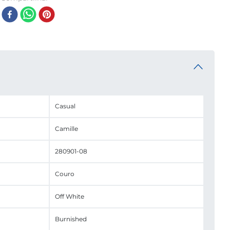
Casual
Camille
280901-08
Couro
Off White
Burnished