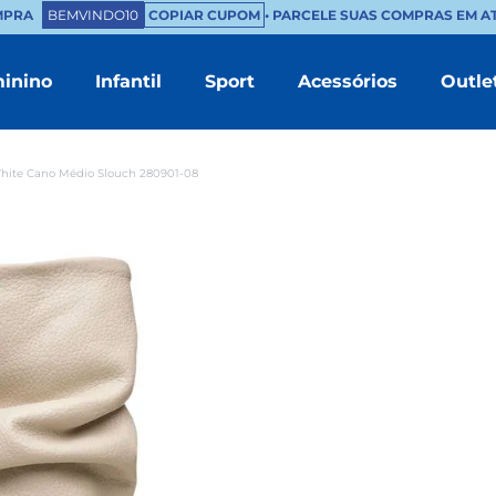
PRA
BEMVINDO10
COPIAR CUPOM
• PARCELE SUAS COMPRAS EM ATÉ
inino
Infantil
Sport
Acessórios
Outle
TERMOS MAIS BUSCADOS
1
º
masculino
hite Cano Médio Slouch 280901-08
2
º
branco
3
º
tenis feminino
4
º
sapatenis
5
º
bota
6
º
mocassim
7
º
sandalia
8
º
chinelo masculino
9
º
couro