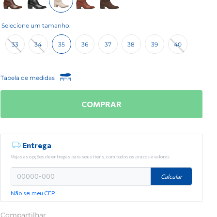
33
34
35
36
37
38
39
40
Tabela de medidas
COMPRAR
Entrega
Vejas as opções de entregas para seus itens, com todos os prazos e valores
Calcular
Não sei meu CEP
Compartilhar