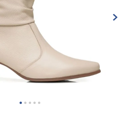
10
º
sandalia masculino