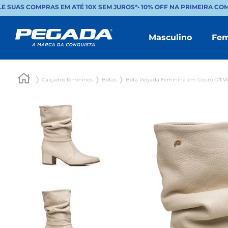
E SUAS COMPRAS EM ATÉ 10X SEM JUROS*
•
10% OFF NA PRIMEIRA COM
Masculino
Fem
Calçados femininos
Botas
Bota Pegada Feminina em Couro Off W