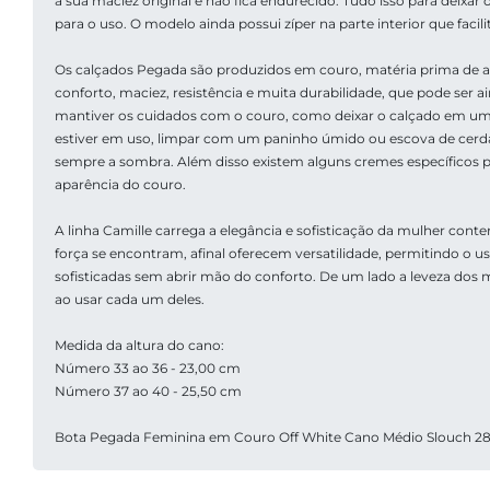
a sua maciez original e não fica endurecido. Tudo isso para deixar 
para o uso. O modelo ainda possui zíper na parte interior que facilit
Os calçados Pegada são produzidos em couro, matéria prima de alt
conforto, maciez, resistência e muita durabilidade, que pode ser a
mantiver os cuidados com o couro, como deixar o calçado em um
estiver em uso, limpar com um paninho úmido ou escova de cerdas
sempre a sombra. Além disso existem alguns cremes específicos p
aparência do couro.
A linha Camille carrega a elegância e sofisticação da mulher cont
força se encontram, afinal oferecem versatilidade, permitindo o uso
sofisticadas sem abrir mão do conforto. De um lado a leveza dos 
ao usar cada um deles.
Medida da altura do cano:
Número 33 ao 36 - 23,00 cm
Número 37 ao 40 - 25,50 cm
Bota Pegada Feminina em Couro Off White Cano Médio Slouch 2