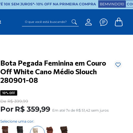
 10X SEM JUROS*
•
10% OFF NA PRIMEIRA COMPRA
BEMVINDO10
COP
O que você está buscando?
t
Bota Pegada Feminina em Couro
Off White Cano Médio Slouch
280901-08
10%
OFF
De
R$
399
,
99
Por
R$
359
,
99
Em até
7
x de
R$
51
,
42
sem juros
Selecione uma cor: