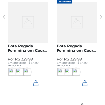
Lançamentos
Bota Pegada
Bota Pegada
Feminina em Couro
Feminina em Couro
Pinhão Cano Curto
Preto Cano Curto
R$
329
,
99
R$
329
,
99
280512-04
280512-05
Em até
6
x de
R$
54
,
99
Em até
6
x de
R$
54
,
99
sem juros
sem juros