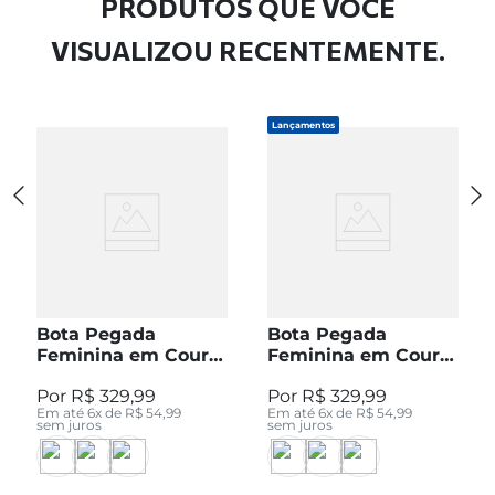
PRODUTOS QUE VOCÊ
VISUALIZOU RECENTEMENTE.
Lançamentos
Bota Pegada
Bota Pegada
Feminina em Couro
Feminina em Couro
Pinhão Cano Curto
Preto Cano Curto
R$
329
,
99
R$
329
,
99
280512-04
280512-05
Em até
6
x de
R$
54
,
99
Em até
6
x de
R$
54
,
99
sem juros
sem juros