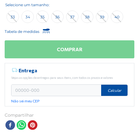
33
34
35
36
37
38
39
40
Tabela de medidas
COMPRAR
Entrega
Vejas as opções de entregas para seus itens, com todos os prazos e valores
Calcular
Não sei meu CEP
Compartilhar