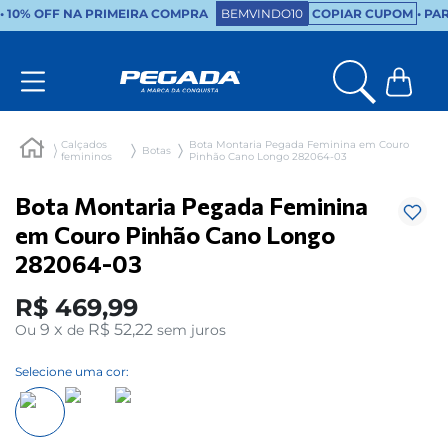
•
10% OFF NA PRIMEIRA COMPRA
BEMVINDO10
COPIAR CUPOM
• PA
Calçados
Bota Montaria Pegada Feminina em Couro
Botas
femininos
Pinhão Cano Longo 282064-03
Bota Montaria Pegada Feminina
em Couro Pinhão Cano Longo
282064-03
R$
469
,
99
9
x
R$ 52,22
Ou
de
sem juros
Selecione uma cor: