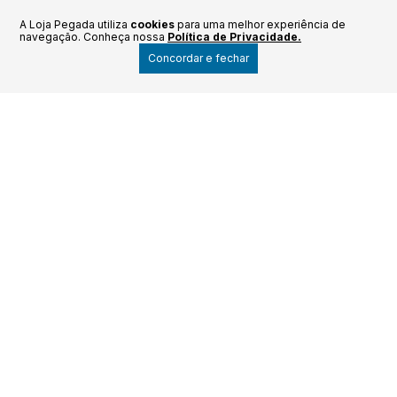
A Loja Pegada utiliza
cookies
para uma melhor experiência de
navegação. Conheça nossa
Política de Privacidade.
Por R$
399.99
Concordar e fechar
COMPRAR
7x de R$ 57.14
Enviar
Atendimento
Política de troca