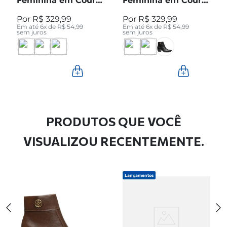
Feminina em Couro
Feminina em Couro
Pinhão Cano Curto
Preto Cano Curto
R$
329
,
99
R$
329
,
99
280512-04
280512-05
Em até
6
x de
R$
54
,
99
Em até
6
x de
R$
54
,
99
sem juros
sem juros
PRODUTOS QUE VOCÊ
VISUALIZOU RECENTEMENTE.
Lançamentos