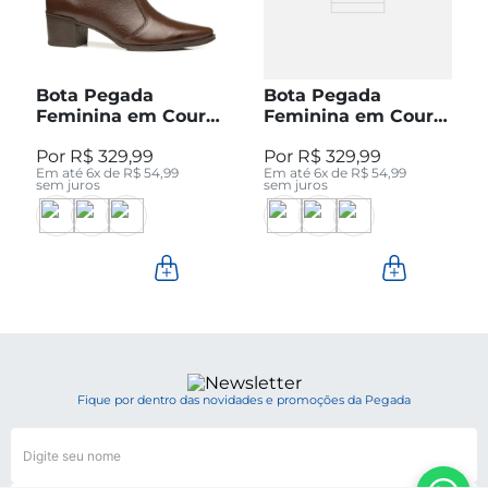
Bota Pegada
Bota Pegada
Feminina em Couro
Feminina em Couro
Pinhão Cano Curto
Preto Cano Curto
R$
329
,
99
R$
329
,
99
280512-04
280512-05
Em até
6
x de
R$
54
,
99
Em até
6
x de
R$
54
,
99
sem juros
sem juros
Fique por dentro das novidades e promoções da Pegada