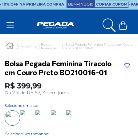
•
10% OFF NA PRIMEIRA COMPRA
BEMVINDO10
COPIAR CUPOM
• PA
Bolsas
Bolsa Pegada Feminina Tiracolo em Couro
Acessórios
femininas
Preto BO210016-01
Bolsa Pegada Feminina Tiracolo
em Couro Preto BO210016-01
R$
399
,
99
7
x
R$ 57,14
Ou
de
sem juros
Selecione uma cor: