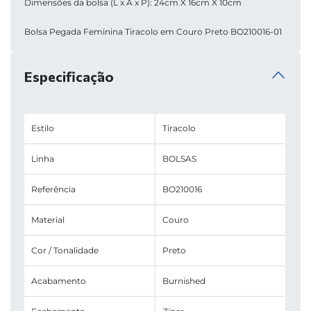
Dimensões da bolsa (L x A x P): 24cm X 16cm X 10cm
Bolsa Pegada Feminina Tiracolo em Couro Preto BO210016-01
Especificação
Estilo
Tiracolo
Linha
BOLSAS
Referência
BO210016
Material
Couro
Cor / Tonalidade
Preto
Acabamento
Burnished