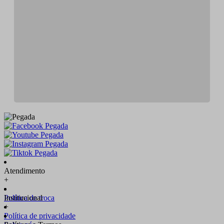
Atendimento
+
Política de troca
Institucional
+
Política de privacidade