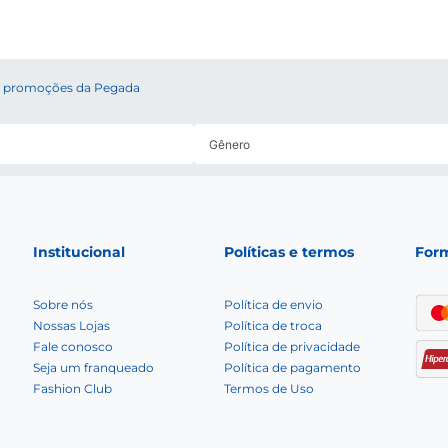
10
º
bota feminina
 e promoções da Pegada
Institucional
Políticas e termos
For
Sobre nós
Política de envio
Nossas Lojas
Política de troca
Fale conosco
Política de privacidade
Seja um franqueado
Política de pagamento
Fashion Club
Termos de Uso