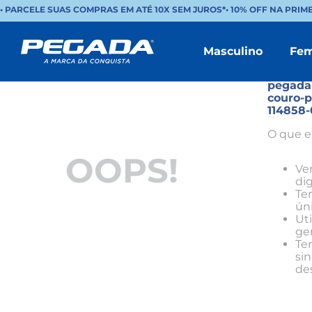
• PARCELE SUAS COMPRAS EM ATÉ 10X SEM JUROS*
•
10% OFF NA PRIM
Masculino
Fem
Não en
resulta
pegada
couro-p
114858-
O que e
OOPS!
Ve
dig
Ten
úni
Uti
ge
Ten
si
de