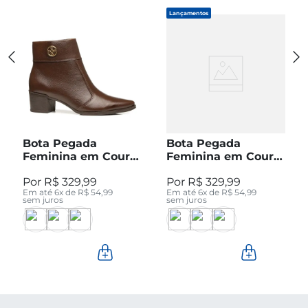
Lançamentos
Bota Pegada
Bota Pegada
Feminina em Couro
Feminina em Couro
Pinhão Cano Curto
Preto Cano Curto
R$
329
,
99
R$
329
,
99
280512-04
280512-05
Em até
6
x de
R$
54
,
99
Em até
6
x de
R$
54
,
99
sem juros
sem juros