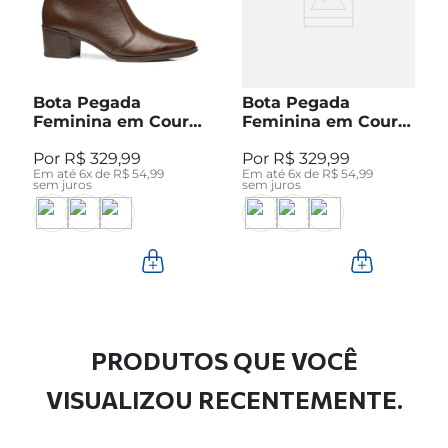
Bota Pegada
Bota Pegada
Feminina em Couro
Feminina em Couro
Pinhão Cano Curto
Preto Cano Curto
R$
329
,
99
R$
329
,
99
280512-04
280512-05
Em até
6
x de
R$
54
,
99
Em até
6
x de
R$
54
,
99
sem juros
sem juros
PRODUTOS QUE VOCÊ
VISUALIZOU RECENTEMENTE.