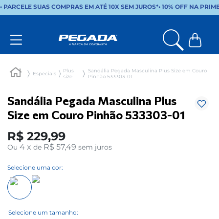
• PARCELE SUAS COMPRAS EM ATÉ 10X SEM JUROS*
•
10% OFF NA PRIM
Plus
Sandália Pegada Masculina Plus Size em Couro
Especiais
size
Pinhão 533303-01
Sandália Pegada Masculina Plus
Size em Couro Pinhão 533303-01
R$
229
,
99
4
x
R$ 57,49
Ou
de
sem juros
Selecione uma cor: