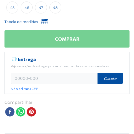
45
46
47
48
Tabela de medidas
COMPRAR
Entrega
Vejas as opções de entregas para seus itens, com todos os prazos e valores
Calcular
Não sei meu CEP
Compartilhar