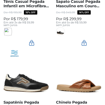
Tênis Casual Pegada
Sapato Casual Pegada
Infantil em Microfibra
Masculino em Couro
Preto 372108-03
Preto 127601-01
R$
199
,
99
R$
349
,
99
10%
OFF
14%
OFF
R$
179
,
99
R$
299
,
99
Em até
3
x de
R$
59
,
99
Em até
5
x de
R$
59
,
99
sem juros
sem juros
Sapatênis Pegada
Chinelo Pegada