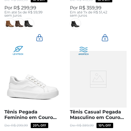
R$
299
,
99
R$
359
,
99
Em até
5
x de
R$
59
,
99
Em até
7
x de
R$
51
,
42
sem juros
sem juros
Tênis Pegada
Tênis Casual Pegada
Feminino em Couro
Masculino em Couro
Branco 211216-05
Cloud 110753-06
R$
299
,
99
R$
389
,
99
20%
OFF
10%
OFF