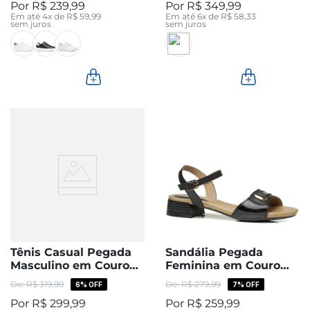
R$
239
,
99
R$
349
,
99
Em até
4
x de
R$
59
,
99
Em até
6
x de
R$
58
,
33
sem juros
sem juros
Tênis Casual Pegada
Sandália Pegada
Masculino em Couro
Feminina em Couro
Latte 113601-03
Preta 234607-03
R$
319
,
99
R$
279
,
99
6%
OFF
7%
OFF
R$
299
,
99
R$
259
,
99