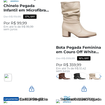
Chinelo Pegada
Infantil em Microfibra
Preto 373331-02
R$
119
,
99
17%
OFF
R$
99
,
99
Em até
1
x de
R$
99
,
99
sem juros
Bota Pegada Feminina
em Couro Off White
Cano Médio Slouch
R$
399
,
99
10%
OFF
280901-08
R$
359
,
99
Em até
7
x de
R$
51
,
42
sem juros
Lançamentos