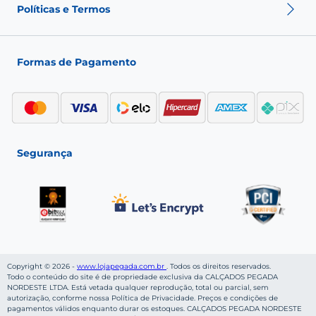
Nossas Lojas
Políticas e Termos
Fale conosco
Seja um franqueado
Fashion Club
Política de Envio
Política de Troca
Formas de Pagamento
Política de Privacidade
Política de pagamento
Termos de Uso
Segurança
Copyright © 2026 -
www.lojapegada.com.br
. Todos os direitos reservados.
Todo o conteúdo do site é de propriedade exclusiva da CALÇADOS PEGADA
NORDESTE LTDA. Está vetada qualquer reprodução, total ou parcial, sem
autorização, conforme nossa Política de Privacidade. Preços e condições de
pagamentos válidos enquanto durar os estoques. CALÇADOS PEGADA NORDESTE