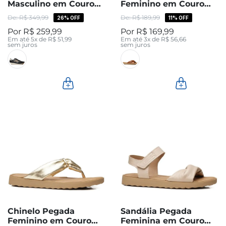
Masculino em Couro
Feminino em Couro
Preto 112501-02
Pinhão 231403-03
R$
349
,
99
R$
189
,
99
26%
OFF
11%
OFF
R$
259
,
99
R$
169
,
99
Em até
5
x de
R$
51
,
99
Em até
3
x de
R$
56
,
66
sem juros
sem juros
Chinelo Pegada
Sandália Pegada
Feminino em Couro
Feminina em Couro