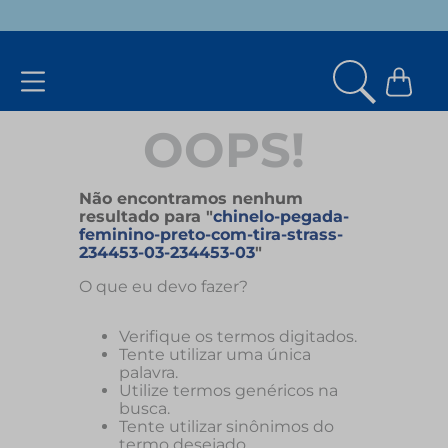
•
10% OFF NA PRIMEIRA COMPRA
BEMVINDO10
COPIAR CUPOM
• PA
OOPS!
Não encontramos nenhum
resultado para "
chinelo-pegada-
feminino-preto-com-tira-strass-
234453-03-234453-03
"
O que eu devo fazer?
Verifique os termos digitados.
Tente utilizar uma única
palavra.
Utilize termos genéricos na
busca.
Tente utilizar sinônimos do
termo desejado.