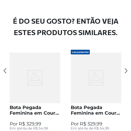
É DO SEU GOSTO? ENTÃO VEJA
ESTES PRODUTOS SIMILARES.
Lançamentos
Bota Pegada
Bota Pegada
Feminina em Couro
Feminina em Couro
Pinhão Cano Curto
Preto Cano Curto
R$
329
,
99
R$
329
,
99
280512-04
280512-05
Em até
6
x de
R$
54
,
99
Em até
6
x de
R$
54
,
99