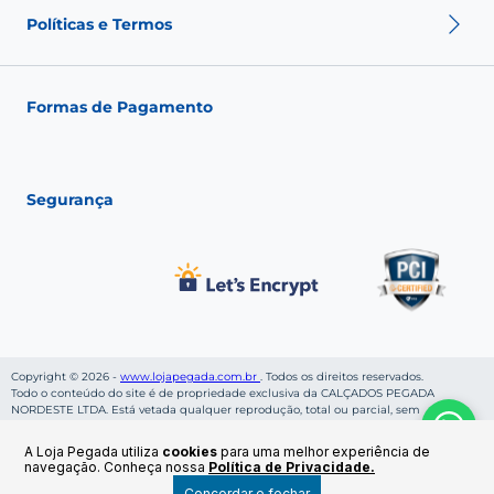
Sobre nós
Nossas Lojas
Políticas e Termos
Fale conosco
Seja um franqueado
Fashion Club
Política de Envio
Política de Troca
Formas de Pagamento
Política de Privacidade
Política de pagamento
Termos de Uso
Segurança
Copyright © 2026 -
www.lojapegada.com.br
. Todos os direitos reservados.
Todo o conteúdo do site é de propriedade exclusiva da CALÇADOS PEGADA
NORDESTE LTDA. Está vetada qualquer reprodução, total ou parcial, sem
autorização, conforme nossa Política de Privacidade. Preços e condições de
pagamentos válidos enquanto durar os estoques. CALÇADOS PEGADA NORDESTE
A Loja Pegada utiliza
cookies
para uma melhor experiência de
LTDA, inscrito sob CNPJ: 06.269.953/0001-36, localizado na Rua Cruzeiro da Rocha,
navegação. Conheça nossa
Política de Privacidade.
S/N - Bairro Cruzeiro - CEP: 46800-000 - Ruy Barbosa - BA.
Concordar e fechar