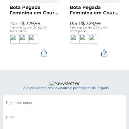
Bota Pegada
Bota Pegada
Feminina em Couro
Feminina em Couro
Pinhão Cano Curto
Preto Cano Curto
R$
329
,
99
R$
329
,
99
280512-04
280512-05
Em até
6
x de
R$
54
,
99
Em até
6
x de
R$
54
,
99
sem juros
sem juros
Fique por dentro das novidades e promoções da Pegada