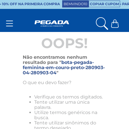
•
10% OFF NA PRIMEIRA COMPRA
BEMVINDO10
COPIAR CUPOM
• PA
OOPS!
Não encontramos nenhum
resultado para "
bota-pegada-
feminina-em-couro-preto-280903-
04-280903-04
"
O que eu devo fazer?
Verifique os termos digitados.
Tente utilizar uma única
palavra.
Utilize termos genéricos na
busca.
Tente utilizar sinônimos do
termo desejado.