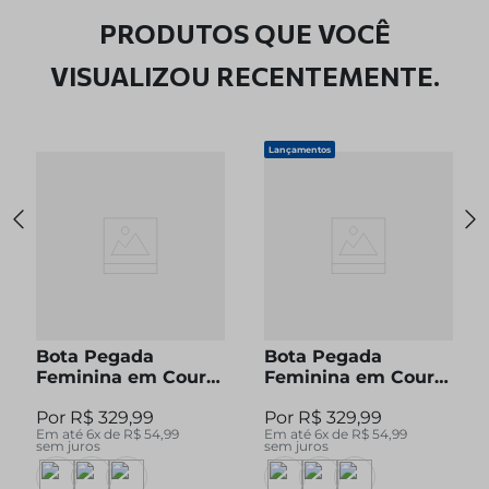
PRODUTOS QUE VOCÊ
VISUALIZOU RECENTEMENTE.
Lançamentos
Bota Pegada
Bota Pegada
Feminina em Couro
Feminina em Couro
Pinhão Cano Curto
Preto Cano Curto
R$
329
,
99
R$
329
,
99
280512-04
280512-05
Em até
6
x de
R$
54
,
99
Em até
6
x de
R$
54
,
99
sem juros
sem juros