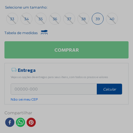
33
34
35
36
37
38
39
40
Tabela de medidas
COMPRAR
Entrega
Vejas as opções de entregas para seus itens, com todos os prazos e valores
Calcular
Não sei meu CEP
Compartilhar