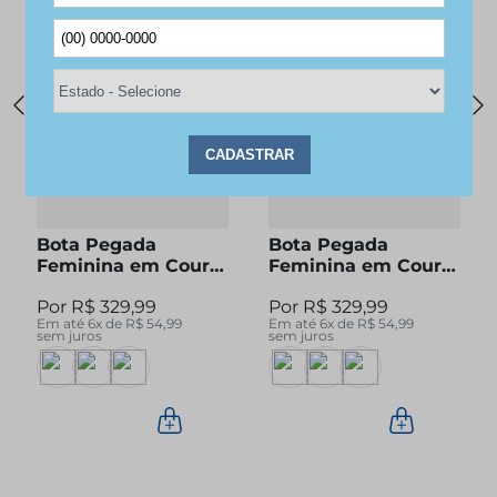
Lançamentos
Bota Pegada
Bota Pegada
Feminina em Couro
Feminina em Couro
Pinhão Cano Curto
Preto Cano Curto
R$
329
,
99
R$
329
,
99
280512-04
280512-05
Em até
6
x de
R$
54
,
99
Em até
6
x de
R$
54
,
99
sem juros
sem juros