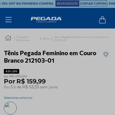
•
10% OFF NA PRIMEIRA COMPRA
BEMVINDO10
COPIAR CUPOM
• PA
Calçados
Tênis Pegada Feminino em Couro Branco
Tênis
femininos
212103-01
Tênis Pegada Feminino em Couro
Branco 212103-01
43%
OFF
R$
279
,
99
De
Por
R$
159
,
99
3
x
R$ 53,33
Ou
de
sem juros
Selecione uma cor: