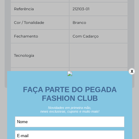
Referência
212103-01
Cor / Tonalidade
Branco
Fechamento
Com Cadarço
Tecnologia
X
Tipo de Bico
Redondo
É DO SEU GOSTO? ENTÃO VEJA
ESTES PRODUTOS SIMILARES.