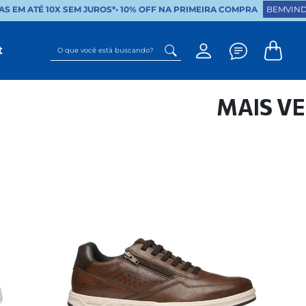
S EM ATÉ 10X SEM JUROS*
•
10% OFF NA PRIMEIRA COMPRA
BEMVIND
O que você está buscando?
t
MAIS V