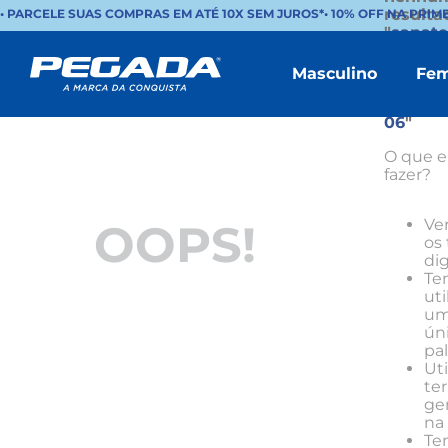
resulta
• PARCELE SUAS COMPRAS EM ATÉ 10X SEM JUROS*
•
10% OFF NA PRIM
"
sapate
pegada
infanti
Masculino
Fem
microfi
navy-37
06
"
O que e
fazer?
Ver
OOPS!
os
dig
Te
uti
u
ún
pal
Uti
te
ge
na
Te