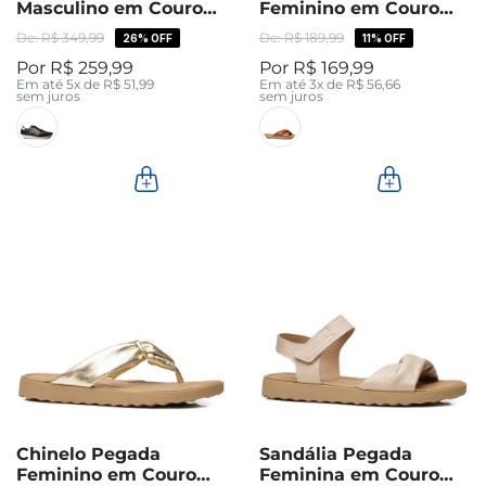
Masculino em Couro
Feminino em Couro
Preto 112501-02
Pinhão 231403-03
R$
349
,
99
R$
189
,
99
26%
OFF
11%
OFF
R$
259
,
99
R$
169
,
99
Em até
5
x de
R$
51
,
99
Em até
3
x de
R$
56
,
66
sem juros
sem juros
Chinelo Pegada
Sandália Pegada
Feminino em Couro
Feminina em Couro