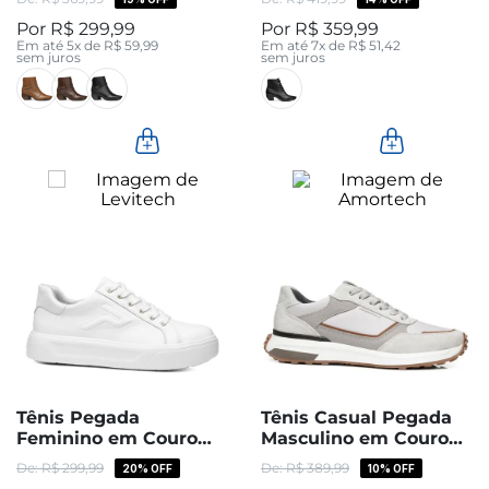
R$
299
,
99
R$
359
,
99
Em até
5
x de
R$
59
,
99
Em até
7
x de
R$
51
,
42
sem juros
sem juros
Tênis Pegada
Tênis Casual Pegada
Feminino em Couro
Masculino em Couro
Branco 211216-05
Cloud 110753-06
R$
299
,
99
R$
389
,
99
20%
OFF
10%
OFF