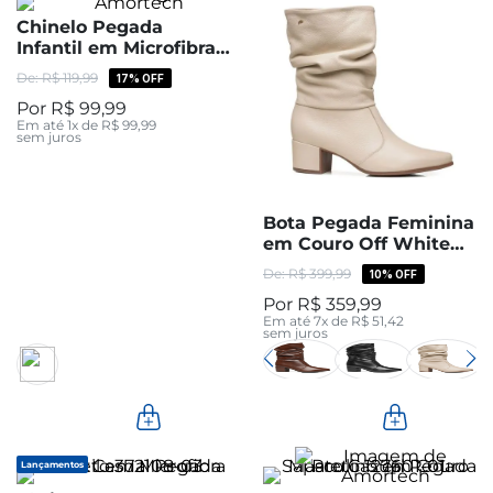
Chinelo Pegada
Infantil em Microfibra
Preto 373331-02
R$
119
,
99
17%
OFF
R$
99
,
99
Em até
1
x de
R$
99
,
99
sem juros
Bota Pegada Feminina
em Couro Off White
Cano Médio Slouch
R$
399
,
99
10%
OFF
280901-08
R$
359
,
99
Em até
7
x de
R$
51
,
42
sem juros
Lançamentos