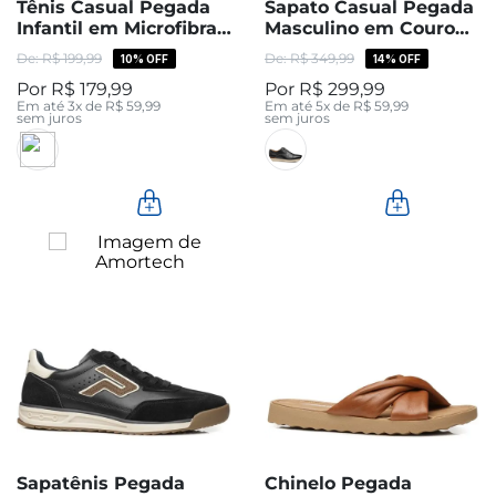
Tênis Casual Pegada
Sapato Casual Pegada
Infantil em Microfibra
Masculino em Couro
Preto 372108-03
Preto 127601-01
R$
199
,
99
R$
349
,
99
10%
OFF
14%
OFF
R$
179
,
99
R$
299
,
99
Em até
3
x de
R$
59
,
99
Em até
5
x de
R$
59
,
99
sem juros
sem juros
Sapatênis Pegada
Chinelo Pegada