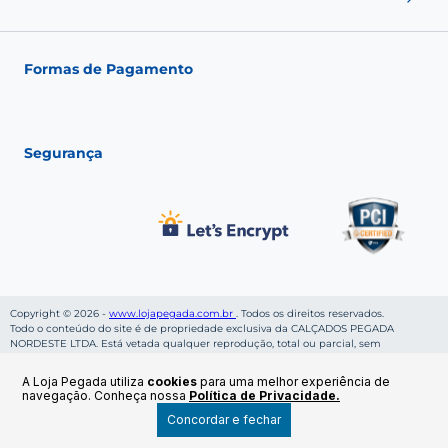
Fale conosco
Seja um franqueado
Fashion Club
Política de Envio
Política de Troca
Formas de Pagamento
Política de Privacidade
Política de pagamento
Termos de Uso
Segurança
Copyright © 2026 -
www.lojapegada.com.br
. Todos os direitos reservados.
Todo o conteúdo do site é de propriedade exclusiva da CALÇADOS PEGADA
NORDESTE LTDA. Está vetada qualquer reprodução, total ou parcial, sem
autorização, conforme nossa Política de Privacidade. Preços e condições de
pagamentos válidos enquanto durar os estoques. CALÇADOS PEGADA NORDESTE
A Loja Pegada utiliza
cookies
para uma melhor experiência de
LTDA, inscrito sob CNPJ: 06.269.953/0001-36, localizado na Rua Cruzeiro da Rocha,
navegação. Conheça nossa
Política de Privacidade.
S/N - Bairro Cruzeiro - CEP: 46800-000 - Ruy Barbosa - BA.
Concordar e fechar