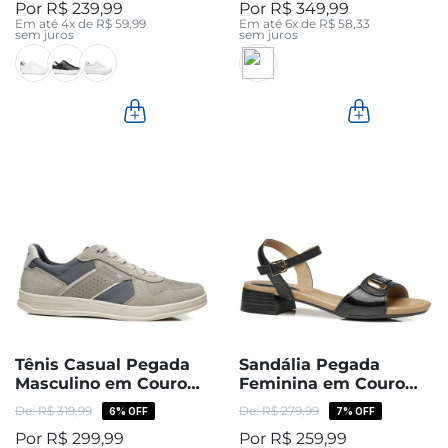
R$
239
,
99
R$
349
,
99
Em até
4
x de
R$
59
,
99
Em até
6
x de
R$
58
,
33
sem juros
sem juros
Tênis Casual Pegada
Sandália Pegada
Masculino em Couro
Feminina em Couro
Latte 113601-03
Preta 234607-03
R$
319
,
99
R$
279
,
99
6%
OFF
7%
OFF
R$
299
,
99
R$
259
,
99