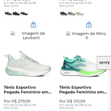
Em até
5
x de
R$
55
,
99
Em até
5
x de
R$
57
,
99
sem juros
sem juros
Ajuda
Tênis Esportivo
Tênis Esportivo
Pegada Feminino em
Pegada Feminino em
Tecido Off White
Tecido Verde 290804-
R$
279
,
99
R$
319
,
99
291301-02
02
Em até
5
x de
R$
55
,
99
Em até
6
x de
R$
53
,
33
sem juros
sem juros