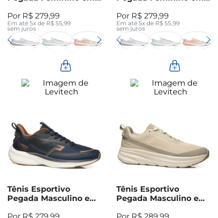
Tecido Volcano 291301-
Tecido Grey 291301-01
R$
279
,
99
R$
279
,
99
04
Em até
5
x de
R$
55
,
99
Em até
5
x de
R$
55
,
99
sem juros
sem juros
Tênis Esportivo
Tênis Esportivo
Pegada Masculino em
Pegada Masculino em
Tecido Marinho 191201-
Tecido Areia 191101-01
R$
279
,
99
R$
289
,
99
03