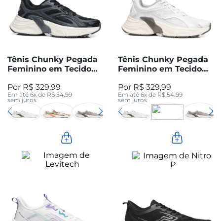
Tênis Chunky Pegada
Tênis Chunky Pegada
Feminino em Tecido
Feminino em Tecido
Preto 291601-04
Branco 291601-01
R$
329
,
99
R$
329
,
99
Em até
6
x de
R$
54
,
99
Em até
6
x de
R$
54
,
99
sem juros
sem juros