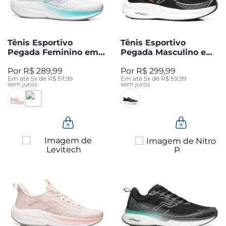
Tênis Esportivo
Tênis Esportivo
Pegada Feminino em
Pegada Masculino em
Tecido Branco 291701-
Tecido Preto 190902-
R$
289
,
99
R$
299
,
99
01
04
Em até
5
x de
R$
57
,
99
Em até
5
x de
R$
59
,
99
sem juros
sem juros