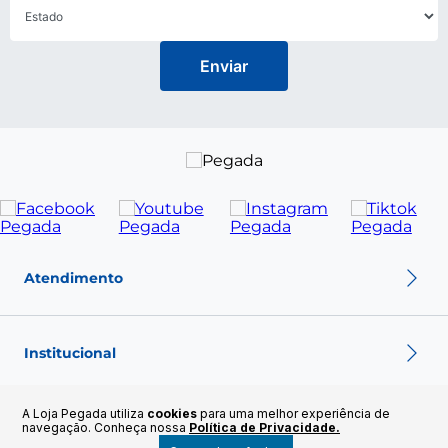
Enviar
Atendimento
Política de troca
Política de privacidade
Institucional
Política de pagamento
Termos de Uso
Sobre nós
A Loja Pegada utiliza
cookies
para uma melhor experiência de
Nossas Lojas
Políticas e Termos
navegação. Conheça nossa
Política de Privacidade.
Fale conosco