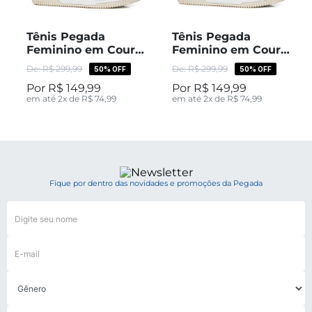
Tênis Pegada
Tênis Pegada
Feminino em Couro
Feminino em Couro
Milk 211805-07
Branco 211805-01
R$
299
,
99
R$
299
,
99
50%
OFF
50%
OFF
R$
149
,
99
R$
149
,
99
em até
2
x de
R$
74
,
99
em até
2
x de
R$
74
,
99
Fique por dentro das novidades e promoções da Pegada