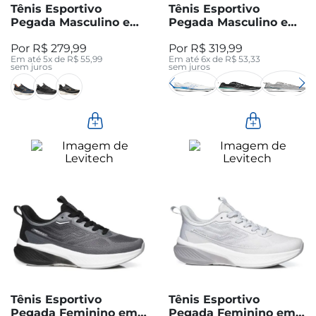
Tênis Esportivo
Tênis Esportivo
Pegada Masculino em
Pegada Masculino em
Tecido Preto 191201-02
Tecido Off White
R$
279
,
99
R$
319
,
99
191003-01
Em até
5
x de
R$
55
,
99
Em até
6
x de
R$
53
,
33
sem juros
sem juros
Tênis Esportivo
Tênis Esportivo
Pegada Feminino em
Pegada Feminino em