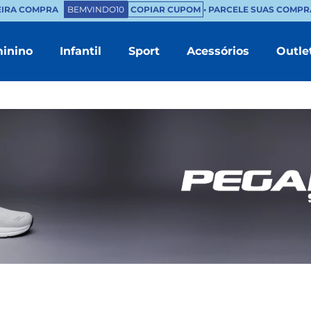
IRA COMPRA
BEMVINDO10
COPIAR CUPOM
• PARCELE SUAS COMPRAS 
inino
Infantil
Sport
Acessórios
Outle
TERMOS MAIS BUSCADOS
1
º
masculino
2
º
branco
3
º
tenis feminino
4
º
sapatenis
5
º
bota
6
º
chinelo masculino
7
º
sandalia masculino
8
º
mocassim
9
º
couro