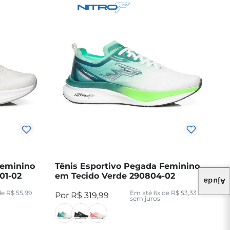
Feminino
Tênis Esportivo Pegada Feminino
01-02
em Tecido Verde 290804-02
Ajuda
de
R$
55
,
99
Em até
6
x de
R$
53
,
33
R$
319
,
99
sem juros