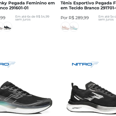
nky Pegada Feminino em
Tênis Esportivo Pegada 
nco 291601-01
em Tecido Branco 291701-
Em até
6
x de
R$
54
,
99
Em até
5
x 
,
99
R$
289
,
99
sem juros
sem juros