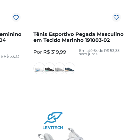
Feminino
Tênis Esportivo Pegada Masculino
-04
em Tecido Marinho 191003-02
Em até
6
x de
R$
53
,
33
R$
319
,
99
sem juros
de
R$
53
,
33