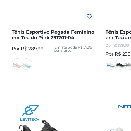
Tênis Esportivo Pegada Feminino
Tênis Esp
em Tecido Pink 291701-04
em Tecido
R$
339
,
99
Em até
5
x de
R$
57
,
99
R$
289
,
99
sem juros
R$
299