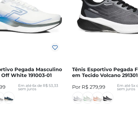
ortivo Pegada Masculino
Tênis Esportivo Pegada 
 Off White 191003-01
em Tecido Volcano 29130
Em até
6
x de
R$
53
,
33
Em até
5
x 
99
R$
279
,
99
sem juros
sem juros