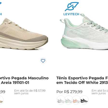
ortivo Pegada Masculino
Tênis Esportivo Pegada 
Areia 191101-01
em Tecido Off White 2913
Em até
5
x de
R$
57
,
99
Em até
5
x 
,
99
R$
279
,
99
sem juros
sem juros