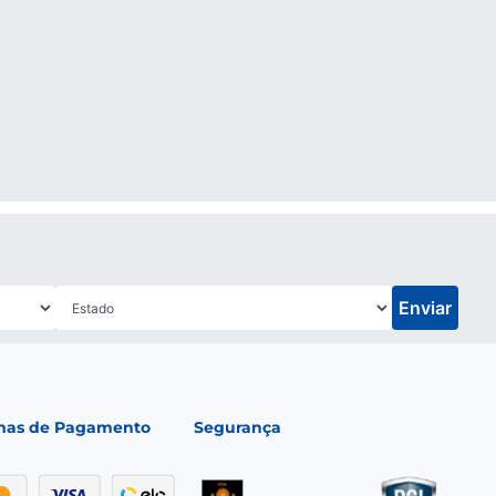
conforto e qualidade
lidade é a nossa prioridade, e nossos produtos esportivos não são
s de 250 gramas por pé, com uma sola de EVA de baixa densidade.
 calçados esportivos.
áveis para
mulheres
(
tenis
,
sapatos
,
sandálias
e
chinelos
) e
homens