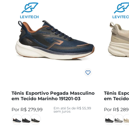
Tênis Esportivo Pegada Masculino
Tênis Esp
em Tecido Marinho 191201-03
em Tecido 
Em até
5
x de
R$
55
,
99
R$
279
,
99
R$
289
sem juros