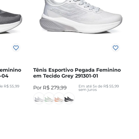
Feminino
Tênis Esportivo Pegada Feminino
1-04
em Tecido Grey 291301-01
de
R$
55
,
99
Em até
5
x de
R$
55
,
99
R$
279
,
99
sem juros