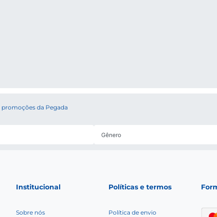
is Esportivo Masculino e Feminino: 
 e conforto estão presentes em nossa coleção esportiva. Na Pegada, a qua
.
nologia
Levitech
, o tênis esportivo da Pegada é superleve, pesando meno
 as opções
para homens
e garanta que você tenha o melhor em termos de
 os lançamentos da coleção
Verão 2025
: tem calçados estilosos e confort
is
,
tênis casuais
,
sandalias
e
chinelos
)!