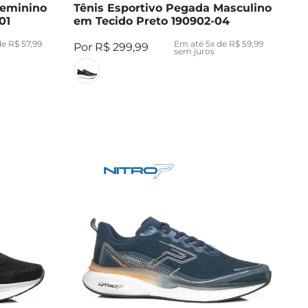
Feminino
Tênis Esportivo Pegada Masculino
01
em Tecido Preto 190902-04
de
R$
57
,
99
Em até
5
x de
R$
59
,
99
R$
299
,
99
sem juros