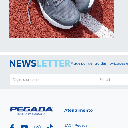
Tên
Inovação
exceção
Com tec
Conheça
Conheça
(
sapatên