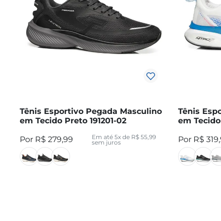
Tênis Esportivo Pegada Masculino
Tênis Esp
em Tecido Preto 191201-02
em Tecido
Em até
5
x de
R$
55
,
99
R$
279
,
99
R$
319
,
sem juros