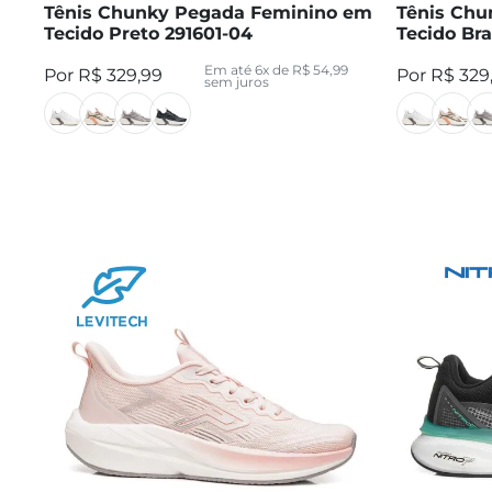
Tênis Chunky Pegada Feminino em
Tênis Chu
Tecido Preto 291601-04
Tecido Bra
Em até
6
x de
R$
54
,
99
R$
329
,
99
R$
329
sem juros