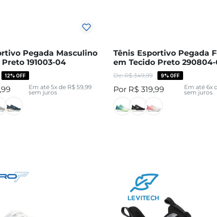
ortivo Pegada Masculino
Tênis Esportivo Pegada 
 Preto 191003-04
em Tecido Preto 290804
R$
349
,
99
12%
OFF
9%
OFF
Em até
5
x de
R$
59
,
99
Em até
6
x 
,
99
R$
319
,
99
sem juros
sem juros