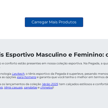
MAIS VISTOS
egada Feminino em
Tênis Pegada Feminino
anco 211805-01
Couro Branco 213105-01
9
R$
319
,
99
50%
OFF
53%
OFF
49
,
99
R$
149
,
99
em até
2
x de
R$
74
,
99
em até
2